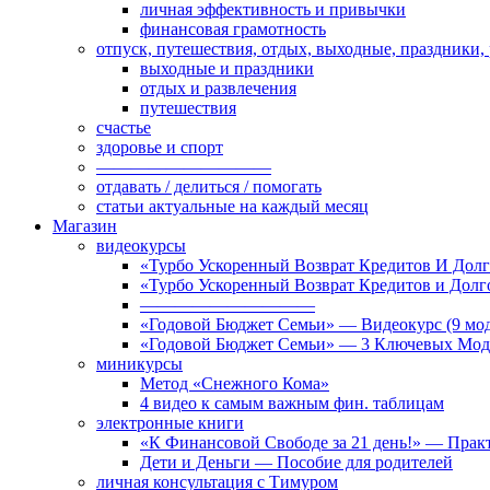
личная эффективность и привычки
финансовая грамотность
отпуск, путешествия, отдых, выходные, праздники,
выходные и праздники
отдых и развлечения
путешествия
счастье
здоровье и спорт
——————————
отдавать / делиться / помогать
статьи актуальные на каждый месяц
Магазин
видеокурсы
«Турбо Ускоренный Возврат Кредитов И Долг
«Турбо Ускоренный Возврат Кредитов и Дол
——————————
«Годовой Бюджет Семьи» — Видеокурс (9 мод
«Годовой Бюджет Семьи» — 3 Ключевых Мод
миникурсы
Метод «Снежного Кома»
4 видео к самым важным фин. таблицам
электронные книги
«К Финансовой Свободе за 21 день!» — Практ
Дети и Деньги — Пособие для родителей
личная консультация с Тимуром