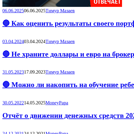
06.06.2025
06.06.2025
Тимур Мазаев
🔵 Как оценить результаты своего порт
03.04.2024
03.04.2024
Тимур Мазаев
🔵 Не храните доллары и евро на брок
31.05.2023
17.09.2023
Тимур Мазаев
🔵 Можно ли накопить на обучение ребе
30.05.2022
14.05.2025
MoneyPapa
Отчёт о движении денежных средств 202
24.12.2021
24.12.2021
MoneyPapa