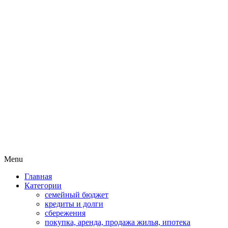
Пассивный доход на бирже и актив
MoneyPapa
Skip
Menu
to
Главная
content
Категории
семейный бюджет
кредиты и долги
сбережения
покупка, аренда, продажа жилья, ипотека