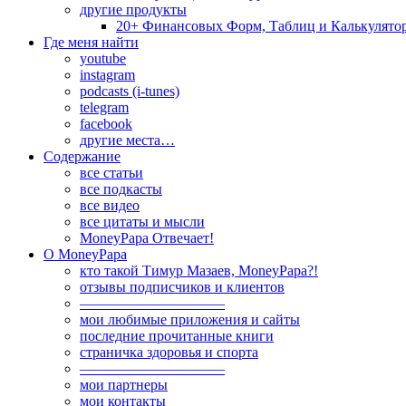
другие продукты
20+ Финансовых Форм, Таблиц и Калькулято
Где меня найти
youtube
instagram
podcasts (i-tunes)
telegram
facebook
другие места…
Содержание
все статьи
все подкасты
все видео
все цитаты и мысли
MoneyPapa Отвечает!
О MoneyPapa
кто такой Тимур Мазаев, MoneyPapa?!
отзывы подписчиков и клиентов
——————————
мои любимые приложения и сайты
последние прочитанные книги
страничка здоровья и спорта
——————————
мои партнеры
мои контакты