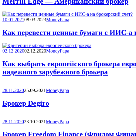
Merrill Edge — Американский брокер
10.01.2021
08.03.2023
MoneyPapa
Как перевести ценные бумаги с ИИС-а 
02.12.2020
02.12.2020
MoneyPapa
Как выбрать европейского брокера евро
надежного зарубежного брокера
28.11.2020
25.09.2021
MoneyPapa
Брокер Degiro
28.11.2020
23.10.2021
MoneyPapa
Брокер Freedom Finance (Фридом Фина