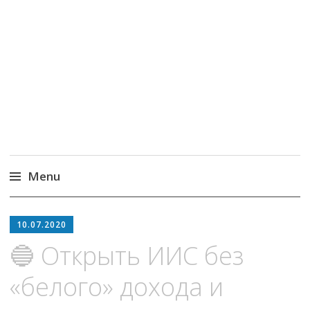
MoneyPapa
Пассивный доход на бирже и активная
жизнь 40+
Menu
Skip
to
10.07.2020
content
🔵 Открыть ИИС без
«белого» дохода и