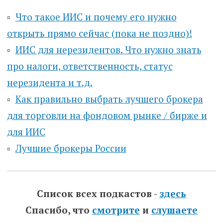
▫️
Что такое ИИС и почему его нужно
открыть прямо сейчас (пока не поздно)!
▫️
ИИС для нерезидентов. Что нужно знать
про налоги, ответственность, статус
нерезидента и т.д.
▫️
Как правильно выбрать лучшего брокера
для торговли на фондовом рынке / бирже и
для ИИС
▫️
Лучшие брокеры России
Список всех подкастов -
здесь
Спасибо, что
смотрите
и
слушаете