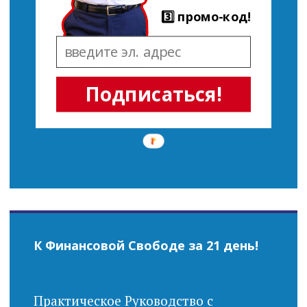
3️⃣ промо-код!
Подписаться!
К Финансовой Свободе за 21 день!
Практическое Руководство с