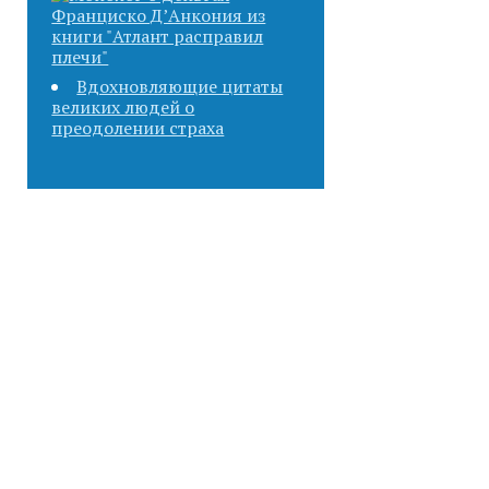
Вдохновляющие цитаты
великих людей о
преодолении страха