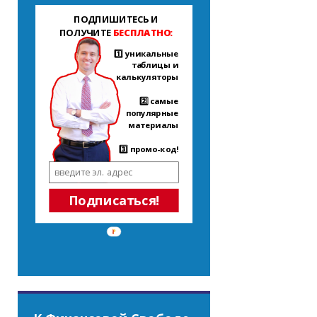
ПОДПИШИТЕСЬ И
ПОЛУЧИТЕ
БЕСПЛАТНО:
1️⃣ уникальные
таблицы и
калькуляторы
2️⃣ самые
популярные
материалы
3️⃣ промо-код!
Подписаться!