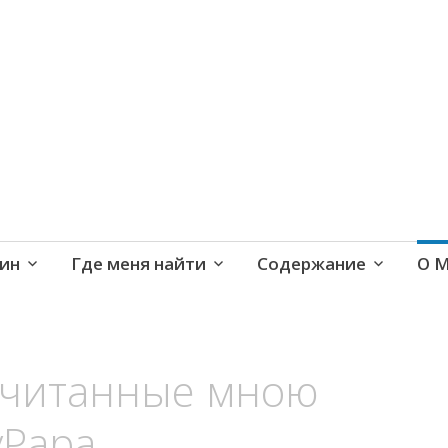
е и активная жизнь 40+
ин
Где меня найти
Содержание
О 
очитанные мною
yPapa