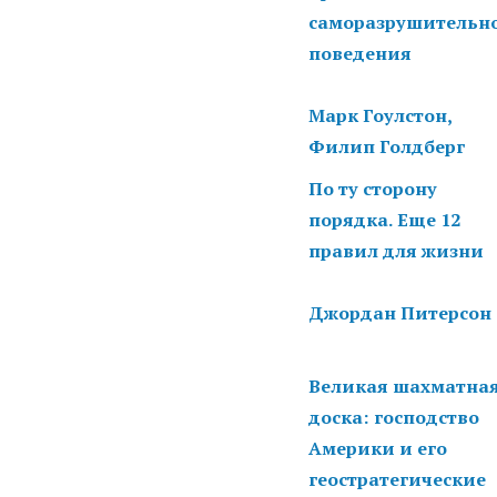
саморазрушительн
поведения
Марк Гоулстон,
Филип Голдберг
По ту сторону
порядка. Еще 12
правил для жизни
Джордан Питерсон
Великая шахматна
доска: господство
Америки и его
геостратегические