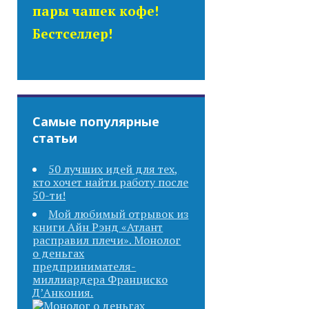
пары чашек кофе!
Бестселлер!
Самые популярные
статьи
50 лучших идей для тех,
кто хочет найти работу после
50-ти!
Мой любимый отрывок из
книги Айн Рэнд «Атлант
расправил плечи». Монолог
о деньгах
предпринимателя-
миллиардера Франциско
Д’Анкония.