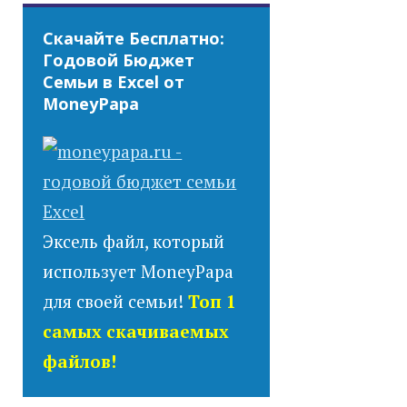
Скачайте Бесплатно:
Годовой Бюджет
Семьи в Excel от
MoneyPapa
Эксель файл, который
использует MoneyPapa
для своей семьи!
Топ 1
самых скачиваемых
файлов!