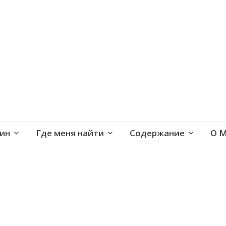
е и активная жизнь 40+
ин
Где меня найти
Содержание
О 