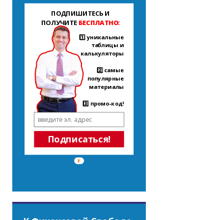
ПОДПИШИТЕСЬ И
ПОЛУЧИТЕ
БЕСПЛАТНО:
1️⃣ уникальные
таблицы и
калькуляторы
2️⃣ самые
популярные
материалы
3️⃣ промо-код!
Подписаться!