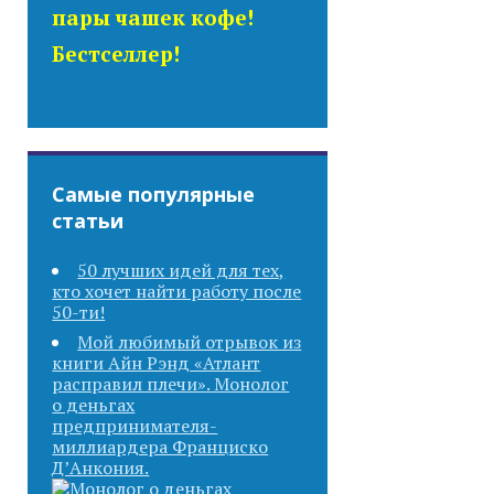
пары чашек кофе!
Бестселлер!
Самые популярные
статьи
50 лучших идей для тех,
кто хочет найти работу после
50-ти!
Мой любимый отрывок из
книги Айн Рэнд «Атлант
расправил плечи». Монолог
о деньгах
предпринимателя-
миллиардера Франциско
Д’Анкония.