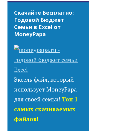
Скачайте Бесплатно:
Годовой Бюджет
Семьи в Excel от
MoneyPapa
Эксель файл, который
использует MoneyPapa
для своей семьи!
Топ 1
самых скачиваемых
файлов!