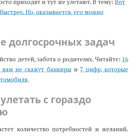
осто приходят и тут же улетают. В тему:
Вот
быстрее. Но, оказывается, его можно
е долгосрочных задач
йство детей, забота о родителях. Читайте:
16
м вам не скажут банкиры
и
7 цифр, которые
втомобиля
.
улетать с гораздо
ью
астет количество потребностей и желаний.