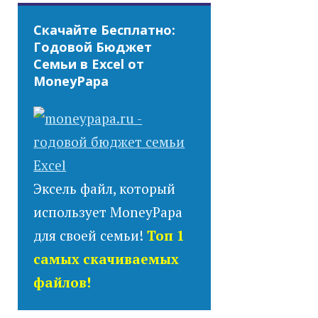
Скачайте Бесплатно:
Годовой Бюджет
Семьи в Excel от
MoneyPapa
Эксель файл, который
использует MoneyPapa
для своей семьи!
Топ 1
самых скачиваемых
файлов!