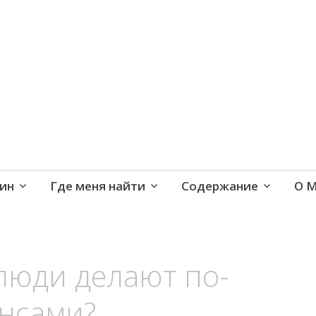
е и активная жизнь 40+
ин
Где меня найти
Содержание
О 
люди делают по-
ансами?