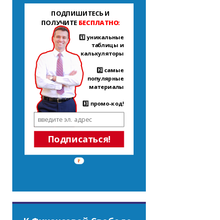
ПОДПИШИТЕСЬ И
ПОЛУЧИТЕ
БЕСПЛАТНО:
1️⃣ уникальные
таблицы и
калькуляторы
2️⃣ самые
популярные
материалы
3️⃣ промо-код!
Подписаться!