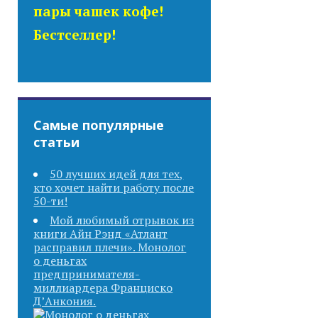
пары чашек кофе!
Бестселлер!
Самые популярные
статьи
50 лучших идей для тех,
кто хочет найти работу после
50-ти!
Мой любимый отрывок из
книги Айн Рэнд «Атлант
расправил плечи». Монолог
о деньгах
предпринимателя-
миллиардера Франциско
Д’Анкония.