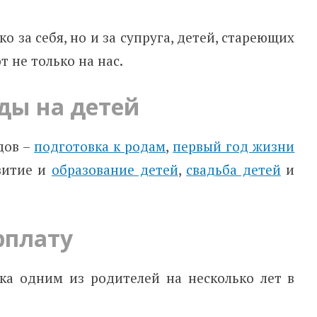
о за себя, но и за супруга, детей, стареющих
 не только на нас.
ды на детей
дов –
подготовка к родам
,
первый год жизни
звитие и
образование детей
,
свадьба детей
и
рплату
тка одним из родителей на несколько лет в