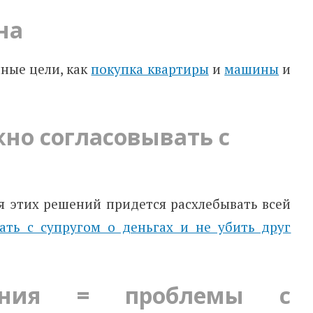
на
ные цели, как
покупка квартиры
и
машины
и
но согласовывать с
я этих решений придется расхлебывать всей
вать с супругом о деньгах и не убить друг
ения = проблемы с