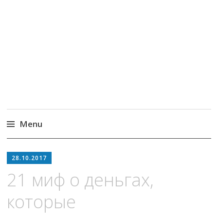
MoneyPapa
Пассивный доход на бирже и активная
жизнь 40+
Menu
Skip
to
28.10.2017
content
21 миф о деньгах,
которые