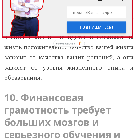
умирают, а человек деградирует. Не каждое
знание можно конвертировать в деньги
сразу же, но я глубоко убежден, что любые
ПОДПИШИТЕСЬ !
знания в жизни пригодятся и повлияют на
жизнь положительно. Качество вашей жизни
зависит от качества ваших решений, а они
зависят от уровня жизненного опыта и
образования.
10.
Финансовая
грамотность требует
больших мозгов и
серьезного обучения и