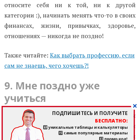
относите себя ни к той, ни к другой
категории :), начинать менять что-то в своих
финансах, жизни, привычках, здоровье,
отношениях — никогда не поздно!
Также читайте:
Как выбрать профессию, если
сам не знаешь, чего хочешь?!
9. Мне поздно уже
учиться
ПОДПИШИТЕСЬ И ПОЛУЧИТЕ
Продолжая предыдущий миф. Учиться
БЕСПЛАТНО:
никогда не поздно! Мозги, как и тело, если
1️⃣ уникальные таблицы и калькуляторы
2️⃣ самые популярные материалы
их не тренировать – атрофируются и
3️⃣ промо-код!