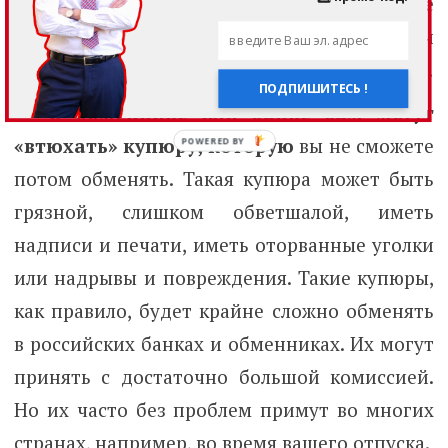
безопасностью. Это когда вы будете
оценивать целесообразность покупки
валюты онлайн или в обменнике или в банке.
ПОДПИШИТЕСЬ !
В обменнике или банке вам могут
«втюхать» купюру, которую
вы не сможете
потом обменять. Такая купюра может быть
грязной, слишком обветшалой, иметь
надписи и печати, иметь оторванные уголки
или надрывы и повреждения. Такие купюры,
как правило, будет крайне сложно обменять
в российских банках и обменниках. Их могут
принять с достаточно большой комиссией.
Но их часто без проблем примут во многих
странах, например, во время вашего отпуска.