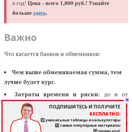
Цена - всего 1,800 руб.! Узнайте
в год!
больше
здесь
.
Важно
Что касается банков и обменников:
Чем выше обмениваемая сумма, тем
лучше будет курс.
Затраты времени и риски:
до и от
обменника / банка нужно идти с, возможно,
ПОДПИШИТЕСЬ И ПОЛУЧИТЕ
крупной суммой денег — а это время и
БЕСПЛАТНО:
1️⃣ уникальные таблицы и калькуляторы
дополнительные риски, связанные с
2️⃣ самые популярные материалы
3️⃣ промо-код!