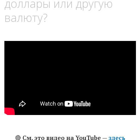
доллары или другую
валюту?
🔴
См. это видео на YouTube —
здесь