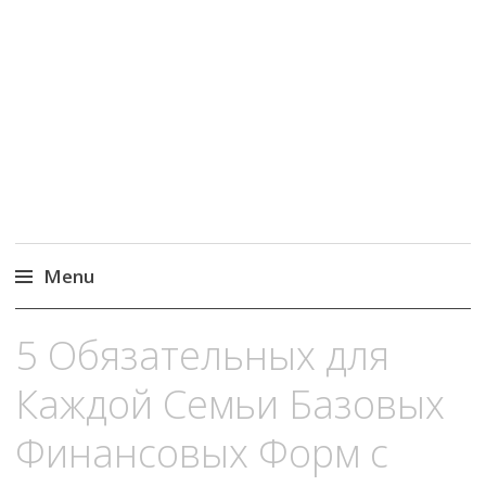
MoneyPapa
Пассивный доход на бирже и активная
жизнь 40+
Menu
Skip
5 Обязательных для
to
content
Каждой Семьи Базовых
Финансовых Форм с