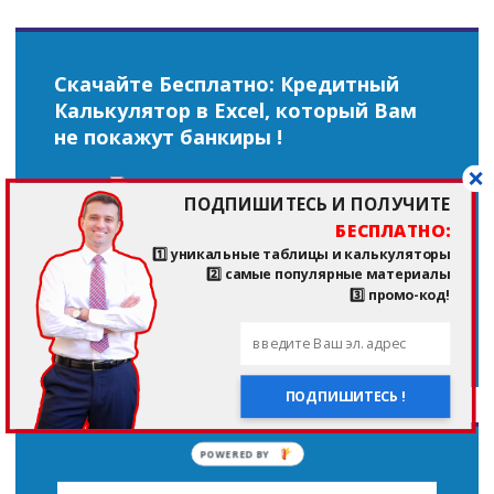
Скачайте Бесплатно: Кредитный
Калькулятор в Excel, который Вам
не покажут банкиры !
ПОДПИШИТЕСЬ И ПОЛУЧИТЕ
БЕСПЛАТНО:
1️⃣ уникальные таблицы и калькуляторы
2️⃣ самые популярные материалы
3️⃣ промо-код!
Топ 2 самых скачиваемых файлов!
ПОДПИШИТЕСЬ !
POWERED BY