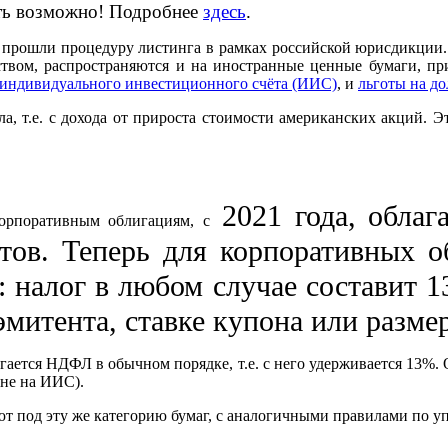
ить возможно! Подробнее
здесь
.
прошли процедуру листинга в рамках российской юрисдикции. 
ством, распространяются и на иностранные ценные бумаги, п
индивидуального инвестиционного счёта (ИИС)
, и
льготы на д
а, т.е. с дохода от прироста стоимости американских акций. Э
2021 года, облаг
орпоративным облигациям, с
тов. Теперь для корпоративных 
.: налог в любом случае составит 
митента, ставке купона или размер
ается НДФЛ в обычном порядке, т.е. с него удерживается 13%. 
 (не на ИИС).
под эту же категорию бумаг, с аналогичными правилами по уп