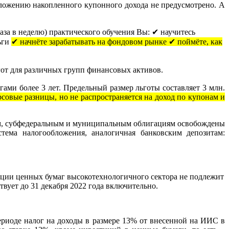
ложению накопленного купонного дохода не предусмотрено. А
раза в неделю) практического обучения Вы: ✔ научитесь
ьги
✔ начнёте зарабатывать на фондовом рынке ✔ поймёте, как
гот для различных групп финансовых активов.
ами более 3 лет. Предельный размер льготы составляет 3 млн.
рсовые разницы, но не распространяется на доход по купонам и
, субфедеральным и муниципальным облигациям освобождены
тема налогообложения, аналогичная банковским депозитам:
зации ценных бумаг высокотехнологичного сектора не подлежит
вует до 31 декабря 2022 года включительно.
риоде налог на доходы в размере 13% от внесенной на ИИС в