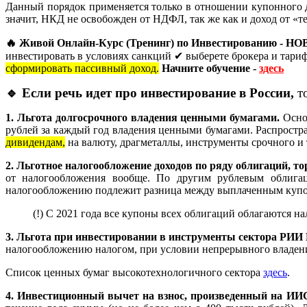
Данный порядок применяется только в отношении купонного 
значит, НКД не освобожден от НДФЛ, так же как и доход от «т
🔥 Живой Онлайн-Курс (Тренинг) по Инвестировани
инвестировать в условиях санкций ✔ выберете брокера и тари
сформировать пассивный доход.
Начните обучение -
здесь
🔹 Если речь идет про инвестирование в России,
то
1. Льгота долгосрочного владения ценными бумагами.
Осно
рублей за каждый год владения ценными бумагами. Распростра
дивидендам,
на валюту, драгметаллы, инструменты срочного и 
2. Льготное налогообложение доходов по ряду облигаций, 
от налогообложения вообще. По другим рублевым облигаци
налогообложению подлежит разница между выплаченным купо
(!) С 2021 года все купоны всех облигаций облагаются н
3. Льгота при инвестировании в инструменты сектора РИИ
налогообложению налогом, при условии непрерывного владения
Список ценных бумаг высокотехнологичного сектора
здесь
.
4. Инвестиционный вычет на взнос, произведенный на ИИ