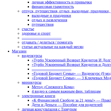
личная эффективность и привычки
финансовая грамотность
отпуск, путешествия, отдых, выходные, праздники,
выходные и праздники
отдых и развлечения
путешествия
счастье
здоровье и спорт
——————————
отдавать / делиться / помогать
статьи актуальные на каждый месяц
Магазин
видеокурсы
«Турбо Ускоренный Возврат Кредитов И Долг
«Турбо Ускоренный Возврат Кредитов и Дол
——————————
«Годовой Бюджет Семьи» — Видеокурс (9 мод
«Годовой Бюджет Семьи» — 3 Ключевых Мод
миникурсы
Метод «Снежного Кома»
4 видео к самым важным фин. таблицам
электронные книги
«К Финансовой Свободе за 21 день!» — Практ
Дети и Деньги — Пособие для родителей
личная консультация с Тимуром