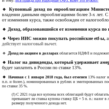
В тему:
Вся правда про Народные ОФЗ. Кому это нужно?
🔹 Купонный доход по еврооблигациям Минист
владении данными еврооблигациями более 3-х лет. С
от изменения курса, также освобожден от налогообл
🔹
Доход, образовавшийся от изменения курса п
🔹 Через ИИС можно покупать российские etf-ы,
а
действует налоговый вычет.
🔹
Д
оход по акциям в долларах
облагается
НДФЛ
и подлежит
🔹 Налог на дивиденды, который удерживает аме
будет заплатить в России по ставке 13%.
🔹
Начиная с 1 января 2018 года, был отменен
13% налог 
п.п. и более.), номинированных в рублях и эмитированных п
по ставке 35 %.
(!) С 2021 года все купоны всех облигаций будут облага
превышает ли ставка купона ставку ЦБ + 5 п. п.: налог 
размеру полученного дохода нет.