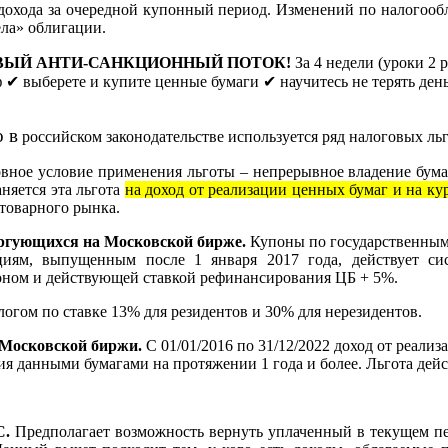
дохода за очередной купонный период. Изменений по налогооб
ела» облигации.
ю - НОВЫЙ АНТИ-САНКЦИОННЫЙ ПОТОК!
За 4 недели (уроки 2 
ф ✔ выберете и купите ценные бумаги ✔ научитесь не терять ден
 в
российском законодательстве используется ряд налоговых ль
вное условие применения льготы – непрерывное владение бумаг
няется эта льгота
на доход от реализации ценных бумаг и на ку
товарного рынка.
торгующихся на Московской бирже.
Купоны по государственным
ям, выпущенным после 1 января 2017 года, действует сис
ном и действующей ставкой рефинансирования ЦБ + 5%.
алогом по ставке 13% для резидентов и 30% для нерезидентов.
 Московской биржи.
С 01/01/2016 по 31/12/2022 доход от реали
 данными бумагами на протяжении 1 года и более. Льгота дейст
С.
Предполагает возможность вернуть уплаченный в текущем пе