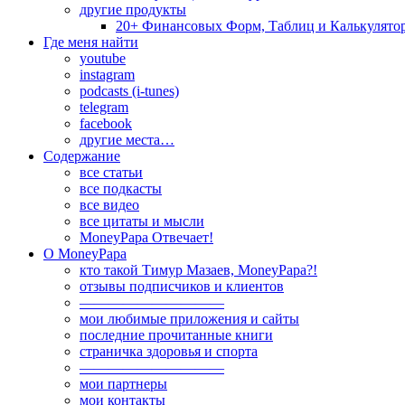
другие продукты
20+ Финансовых Форм, Таблиц и Калькулято
Где меня найти
youtube
instagram
podcasts (i-tunes)
telegram
facebook
другие места…
Содержание
все статьи
все подкасты
все видео
все цитаты и мысли
MoneyPapa Отвечает!
О MoneyPapa
кто такой Тимур Мазаев, MoneyPapa?!
отзывы подписчиков и клиентов
——————————
мои любимые приложения и сайты
последние прочитанные книги
страничка здоровья и спорта
——————————
мои партнеры
мои контакты