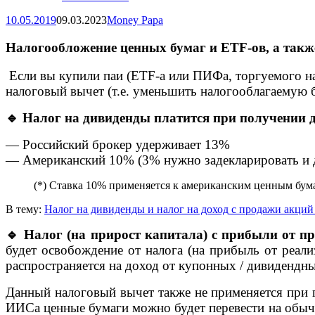
10.05.2019
09.03.2023
Money Papa
Налогообложение ценных бумаг и ETF-ов, а так
Если вы купили паи (ETF-а или ПИФа, торгуемого на
налоговый вычет (т.е. уменьшить налогооблагаемую 
🔹 Налог на дивиденды платится при получении д
— Российский брокер удерживает 13%
— Американский 10% (3% нужно задекларировать и 
(*) Ставка 10% применяется к американским ценным бум
В тему:
Налог на дивиденды и налог на доход с продажи акци
🔹 Налог (на прирост капитала) с прибыли от п
будет освобождение от налога (на прибыль от реали
распространяется на доход от купонных / дивидендны
Данный налоговый вычет также не применяется при 
ИИСа ценные бумаги можно будет перевести на обычны