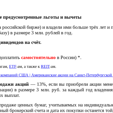
же предусмотренные льготы и вычеты
 российской бирже) и владели ими больше трёх лет и 
базу) в размере
3 млн. рублей в год.
ивидендов на счёт.
доплатить
самостоятельно
в России) *.
агам,
ETF
-ам, а также к
REIT
-ам.
й компаний США | Американские акции на Санкт-Петербургской
родажи акций
— 13%, если вы приобрели акции менее 
зации) в размере 3 млн. руб. за каждый год владен
х выплат.
продаже ценных бумаг, учитываемых на индивидуаль
й брокерский счета и дата их покупки останется той