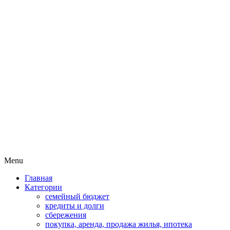
Пассивный доход на бирже и актив
MoneyPapa
Skip
Menu
to
Главная
content
Категории
семейный бюджет
кредиты и долги
сбережения
покупка, аренда, продажа жилья, ипотека