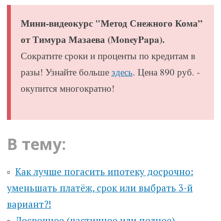
Мини-видеокурс "Метод Снежного Кома”
от Тимура Мазаева (MoneyPapa).
Сократите сроки и проценты по кредитам в
разы! Узнайте больше
здесь
. Цена 890 руб. -
окупится многократно!
В тему:
▫️
Как лучше погасить ипотеку досрочно:
уменьшать платёж, срок или выбрать 3-й
вариант?!
▫️
Досрочное (частичное или полное)