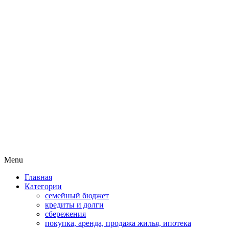
Пассивный доход на бирже и
MoneyPapa
активная жизнь 40+
Skip
Menu
to
Главная
content
Категории
семейный бюджет
кредиты и долги
сбережения
покупка, аренда, продажа жилья, ипотека