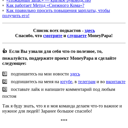
▫️
«Пожарный запас» — краткое руководство
▫️
Как работает Метод «Снежного Кома»?
▫️
Как правильно просить повышения зарплаты, чтобы
получить его!
Список всех подкастов -
здесь
Спасибо, что
смотрите
и
слушаете
MoneyPapa!
👍 Если Вы узнали для себя что-то полезное, то,
пожалуйста, поддержите проект MoneyPapa и сделайте
следующее:
1️⃣ подпишитесь на мои новости
здесь
2️⃣ подпишитесь на меня на
ютубе
, в
телеграм
и во
вконтакте
3️⃣ поставьте лайк и напишите комментарий под любым
постом
Так я буду знать, что я и моя команда делаем что-то важное и
нужное для людей! Заранее большое спасибо!
***