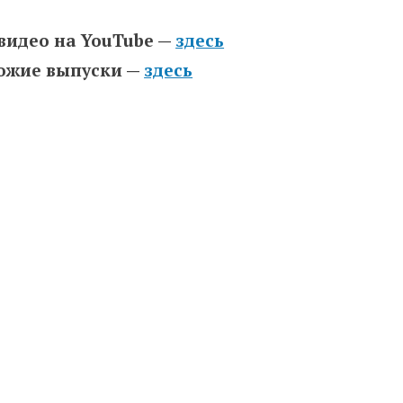
 видео на YouTube —
здесь
хожие выпуски —
здесь