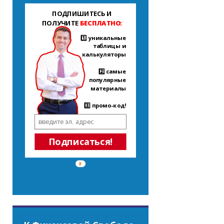
ПОДПИШИТЕСЬ И
ПОЛУЧИТЕ
БЕСПЛАТНО:
1️⃣ уникальные
таблицы и
калькуляторы
2️⃣ самые
популярные
материалы
3️⃣ промо-код!
Подписаться!