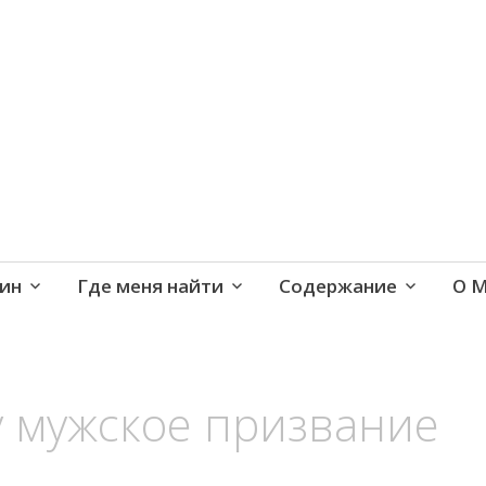
е и активная жизнь 40+
ин
Где меня найти
Содержание
О 
у мужское призвание