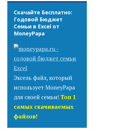
Скачайте Бесплатно:
Годовой Бюджет
Семьи в Excel от
MoneyPapa
Эксель файл, который
использует MoneyPapa
для своей семьи!
Топ 1
самых скачиваемых
файлов!