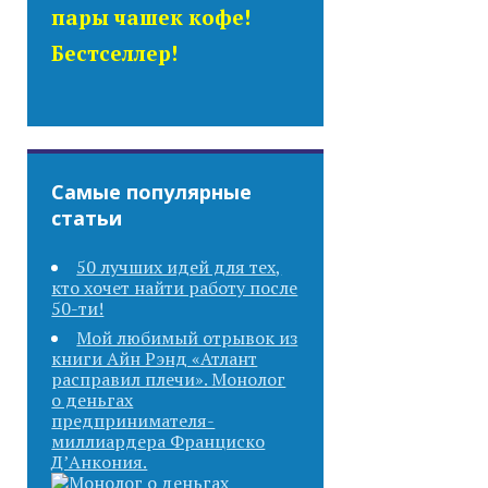
пары чашек кофе!
Бестселлер!
Самые популярные
статьи
50 лучших идей для тех,
кто хочет найти работу после
50-ти!
Мой любимый отрывок из
книги Айн Рэнд «Атлант
расправил плечи». Монолог
о деньгах
предпринимателя-
миллиардера Франциско
Д’Анкония.