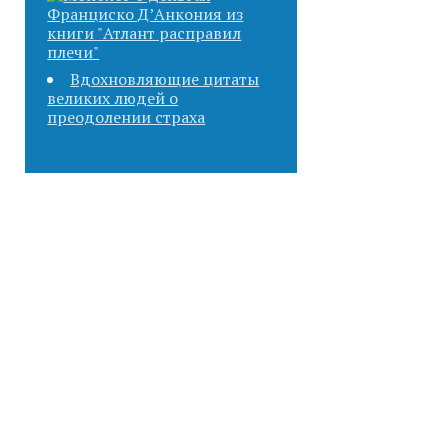
Вдохновляющие цитаты
великих людей о
преодолении страха