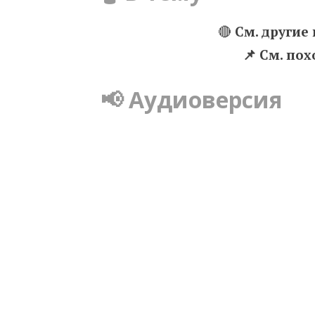
🔴
См. другие
📌 Cм. по
📢 Аудиоверсия