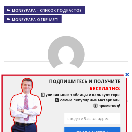
MONEYPAPA - СПИСОК ПОДКАСТОВ
MONEYPAPA ОТВЕЧАЕТ!
Тимур Мазаев
ПОДПИШИТЕСЬ И ПОЛУЧИТЕ
БЕСПЛАТНО:
1️⃣ уникальные таблицы и калькуляторы
2️⃣ самые популярные материалы
3️⃣ промо-код!
Post
Previous
Next
navigation