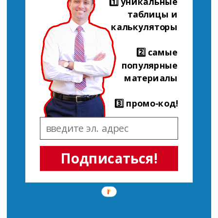
1️⃣ уникальные
таблицы и
калькуляторы
2️⃣ самые
популярные
материалы
3️⃣ промо-код!
Подписаться!