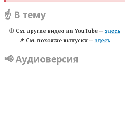
☝️ В тему
🔴
См. другие видео на YouTube —
здесь
📌 Cм. похожие выпуски —
здесь
📢 Аудиоверсия