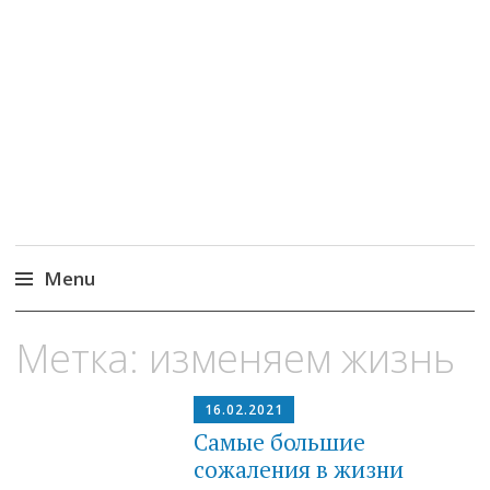
MoneyPapa
Пассивный доход на бирже и активная
жизнь 40+
Menu
Skip
Метка:
изменяем жизнь
to
content
16.02.2021
Самые большие
сожаления в жизни