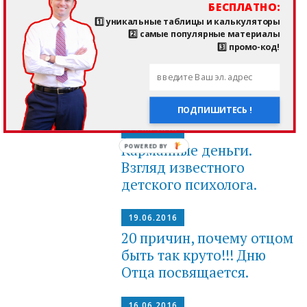
БЕСПЛАТНО:
1️⃣ уникальные таблицы и калькуляторы
25.06.2016
2️⃣ самые популярные материалы
Сколько игрушек нужно
3️⃣ промо-код!
детям? Мнение
известного детского
психолога.
ПОДПИШИТЕСЬ !
23.06.2016
Карманные деньги.
Взгляд известного
детского психолога.
19.06.2016
20 причин, почему отцом
быть так круто!!! Дню
Отца посвящается.
16.06.2016