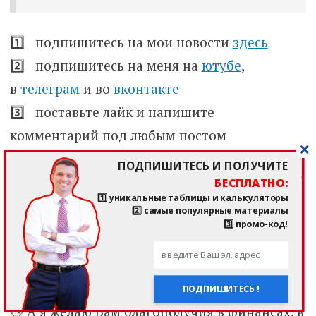
1️⃣ подпишитесь на мои новости
здесь
2️⃣ подпишитесь на меня на
ютубе
,
в
телеграм
и во
вконтакте
3️⃣ поставьте лайк и напишите
комментарий под любым постом
ПОДПИШИТЕСЬ И ПОЛУЧИТЕ
Так я буду знать, что я и моя команда делаем
БЕСПЛАТНО:
1️⃣ уникальные таблицы и калькуляторы
что-то важное и нужное для людей! Заранее
2️⃣ самые популярные материалы
большое спасибо!
3️⃣ промо-код!
***
ПОДПИШИТЕСЬ !
👋 А я желаю Вам благополучия в финансах, в