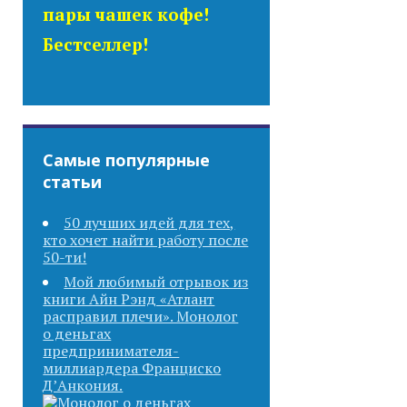
пары чашек кофе!
Бестселлер!
Самые популярные
статьи
50 лучших идей для тех,
кто хочет найти работу после
50-ти!
Мой любимый отрывок из
книги Айн Рэнд «Атлант
расправил плечи». Монолог
о деньгах
предпринимателя-
миллиардера Франциско
Д’Анкония.