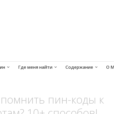
е и активная жизнь 40+
ин
Где меня найти
Содержание
О 
апомнить пин-коды к
там? 10+ способов!