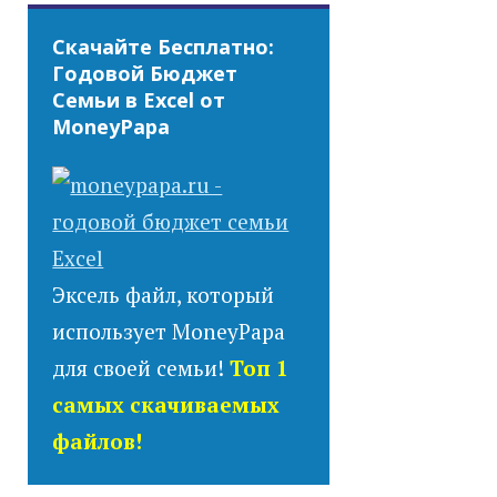
Скачайте Бесплатно:
Годовой Бюджет
Семьи в Excel от
MoneyPapa
Эксель файл, который
использует MoneyPapa
для своей семьи!
Топ 1
самых скачиваемых
файлов!