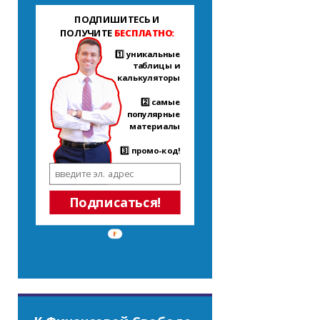
ПОДПИШИТЕСЬ И
ПОЛУЧИТЕ
БЕСПЛАТНО:
1️⃣ уникальные
таблицы и
калькуляторы
2️⃣ самые
популярные
материалы
3️⃣ промо-код!
Подписаться!