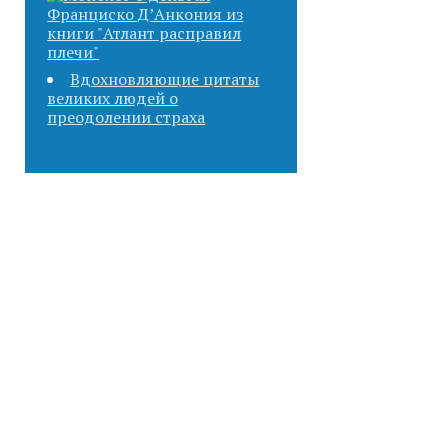
Вдохновляющие цитаты
великих людей о
преодолении страха