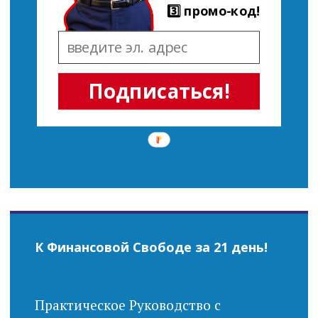
3️⃣ промо-код!
Подписаться!
К Финансовой Свободе за 21 день!
Практическое Руководство с