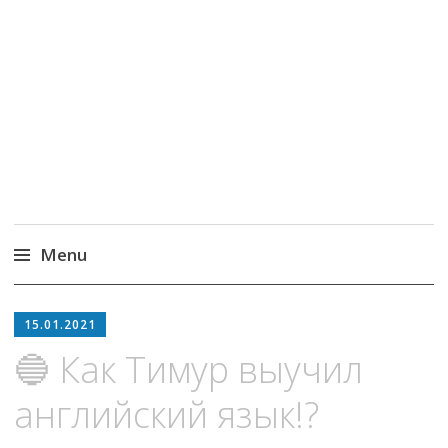
MoneyPapa
Пассивный доход на бирже и активная
жизнь 40+
Menu
Skip
to
15.01.2021
content
🔵 Как Тимур выучил
английский язык!?