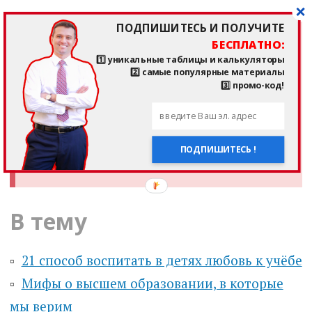
ПОДПИШИТЕСЬ И ПОЛУЧИТЕ
БЕСПЛАТНО:
4 Обучающих Видео + Формы и
1️⃣ уникальные таблицы и калькуляторы
Калькуляторы
,
без которых невозможно
2️⃣ самые популярные материалы
3️⃣ промо-код!
управление финансами!!! Метод "Снежного
Кома", Семейный Бюджет, Кредитный
Калькулятор и Матрица Роста Капитала - по
ПОДПИШИТЕСЬ !
цене всего 990 руб. Узнайте больше
здесь
.
В тему
▫️
21 способ воспитать в детях любовь к учёбе
▫️
Мифы о высшем образовании, в которые
мы верим