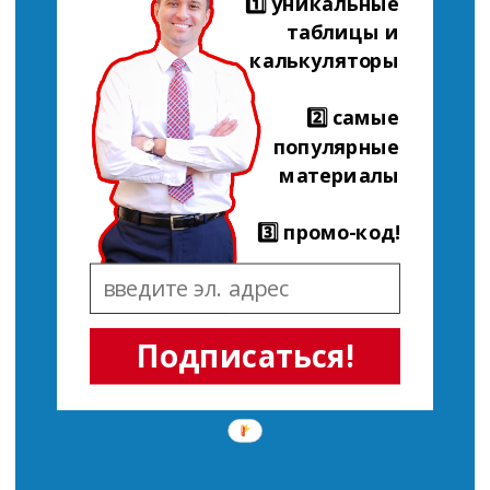
1️⃣ уникальные
таблицы и
калькуляторы
2️⃣ самые
популярные
материалы
3️⃣ промо-код!
Подписаться!