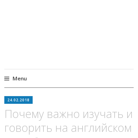
MoneyPapa
Пассивный доход на бирже и активная
жизнь 40+
Menu
Skip
to
24.02.2018
content
Почему важно изучать и
говорить на английском