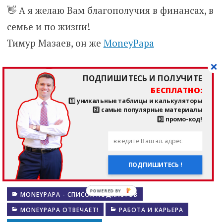
👋 А я желаю Вам благополучия в финансах, в
семье и по жизни!
Тимур Мазаев, он же
MoneyPapa
ПОДПИШИТЕСЬ И ПОЛУЧИТЕ
ПОДПИШИТЕСЬ И ПОЛУЧИТЕ
БЕСПЛАТНО:
БЕСПЛАТНО:
1️⃣ уникальные таблицы и калькуляторы
1️⃣ уникальные таблицы и калькуляторы
2️⃣ самые популярные материалы
2️⃣ самые популярные материалы
3️⃣ промокод !!!
3️⃣ промо-код!
ПОДПИШИТЕСЬ !
ПОДПИШИТЕСЬ !
MONEYPAPA - СПИСОК ПОДКАСТОВ
MONEYPAPA ОТВЕЧАЕТ!
РАБОТА И КАРЬЕРА