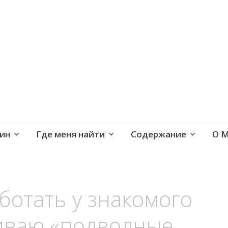
е и активная жизнь 40+
ин
Где меня найти
Содержание
О 
ботать у знакомого
иваю «подводные