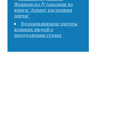
Вдохновляющие цитаты
великих людей о
преодолении страха