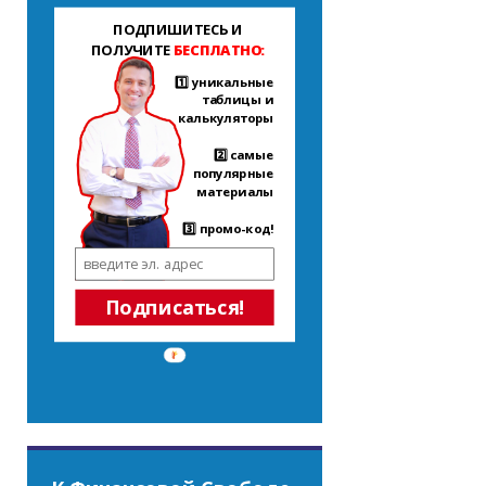
ПОДПИШИТЕСЬ И
ПОЛУЧИТЕ
БЕСПЛАТНО:
1️⃣ уникальные
таблицы и
калькуляторы
2️⃣ самые
популярные
материалы
3️⃣ промо-код!
Подписаться!