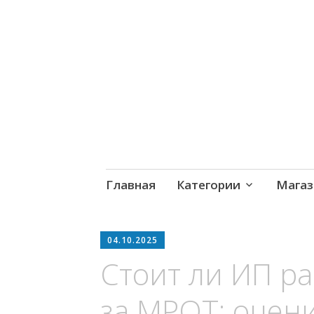
MoneyPapa
Пассивный доход на бирж
Skip
Главная
Категории
Магаз
to
content
04.10.2025
Стоит ли ИП ра
за МРОТ: оцен