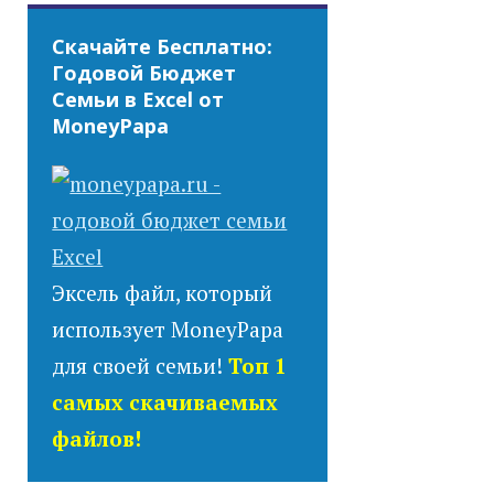
Скачайте Бесплатно:
Годовой Бюджет
Семьи в Excel от
MoneyPapa
Эксель файл, который
использует MoneyPapa
для своей семьи!
Топ 1
самых скачиваемых
файлов!