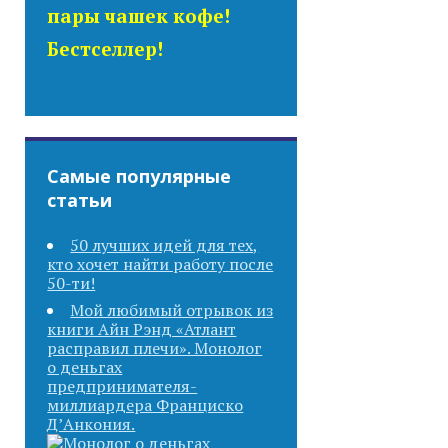
пары чашек кофе!
Бестселлер!
Самые популярные
статьи
50 лучших идей для тех,
кто хочет найти работу после
50-ти!
Мой любимый отрывок из
книги Айн Рэнд «Атлант
расправил плечи». Монолог
о деньгах
предпринимателя-
миллиардера Франциско
Д’Анкония.