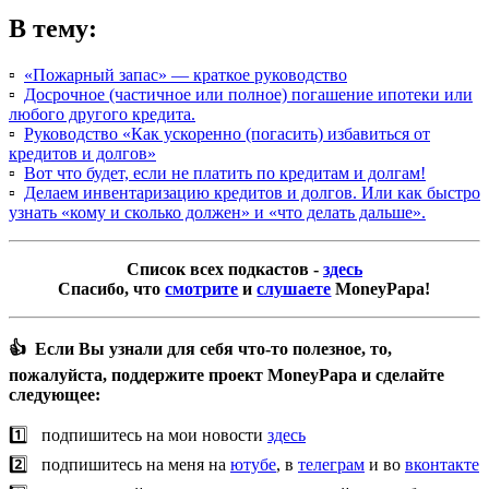
В тему:
▫️
«Пожарный запас» — краткое руководство
▫️
Досрочное (частичное или полное) погашение ипотеки или
любого другого кредита.
▫️
Руководство «Как ускоренно (погасить) избавиться от
кредитов и долгов»
▫️
Вот что будет, если не платить по кредитам и долгам!
▫️
Делаем инвентаризацию кредитов и долгов. Или как быстро
узнать «кому и сколько должен» и «что делать дальше».
Список всех подкастов -
здесь
Спасибо, что
смотрите
и
слушаете
MoneyPapa!
👍 Если Вы узнали для себя что-то полезное, то,
пожалуйста, поддержите проект MoneyPapa и сделайте
следующее:
1️⃣ подпишитесь на мои новости
здесь
2️⃣ подпишитесь на меня на
ютубе
, в
телеграм
и во
вконтакте