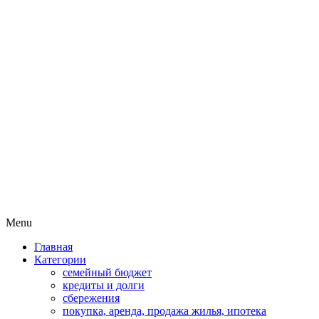
Пассивный доход на бирже и
MoneyPapa
активная жизнь 40+
Skip
Menu
to
Главная
content
Категории
семейный бюджет
кредиты и долги
сбережения
покупка, аренда, продажа жилья, ипотека