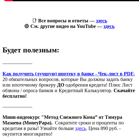
📑
Все вопросы и ответы —
здесь
🔴
См. другие видео на YouTube —
здесь
Будет полезным:
——————
Как получить (лучшую) ипотеку в банке - Чек-лист в PDF.
20 обязательных вопросов, которые Вы должны задать банку
или ипотечному брокеру
ДО
одобрения кредита! Плюс Лист
обзвона / опроса банков и Кредитный Калькулятор.
Скачайте
бесплатно!
——————
Мини-видеокурс "Метод Снежного Кома” от Тимура
Мазаева (MoneyPapa).
Сократите сроки и проценты по
кредитам в разы! Узнайте больше
здесь
. Цена 890 руб. -
окупится многократно!