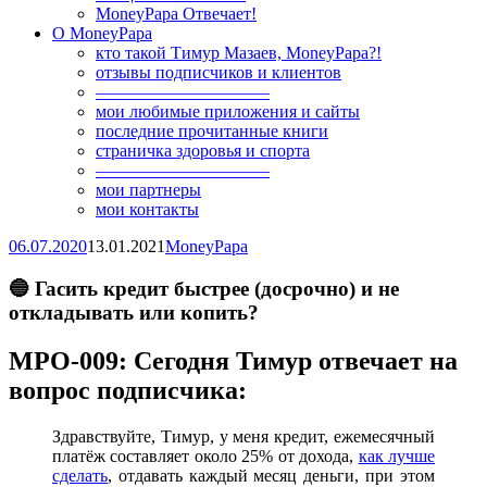
MoneyPapa Отвечает!
О MoneyPapa
кто такой Тимур Мазаев, MoneyPapa?!
отзывы подписчиков и клиентов
——————————
мои любимые приложения и сайты
последние прочитанные книги
страничка здоровья и спорта
——————————
мои партнеры
мои контакты
06.07.2020
13.01.2021
MoneyPapa
🔵 Гасить кредит быстрее (досрочно) и не
откладывать или копить?
MPO-009: Сегодня Тимур отвечает на
вопрос подписчика:
Здравствуйте, Тимур, у меня кредит, ежемесячный
платёж составляет около 25% от дохода,
как лучше
сделать
, отдавать каждый месяц деньги, при этом