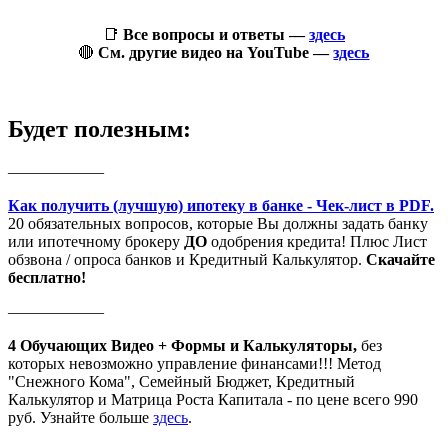
📑
Все вопросы и ответы —
здесь
🔴
См. другие видео на YouTube —
здесь
Будет полезным:
——————
Как получить (лучшую) ипотеку в банке - Чек-лист в PDF.
20 обязательных вопросов, которые Вы должны задать банку
или ипотечному брокеру
ДО
одобрения кредита! Плюс Лист
обзвона / опроса банков и Кредитный Калькулятор.
Скачайте
бесплатно!
——————
4 Обучающих Видео + Формы и Калькуляторы
,
без
которых невозможно управление финансами!!! Метод
"Снежного Кома", Семейный Бюджет, Кредитный
Калькулятор и Матрица Роста Капитала - по цене всего 990
руб. Узнайте больше
здесь
.