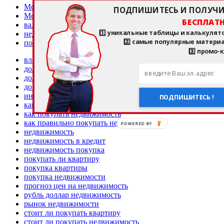
MoneyPapa - Список подкастов
ПОДПИШИТЕСЬ И ПОЛУЧИ
MoneyPapa Отвечает!
БЕСПЛАТН
валюты
1️⃣ уникальные таблицы и калькулят
недвижимость
2️⃣ самые популярные матери
покупка, аренда, продажа жилья, ипотека
3️⃣ промо-
вложение в недвижимость
доллар недвижимость
долларовые инвестиции
доходная недвижимость
инвестиции в недвижимость
ПОДПИШИТЕСЬ !
как купить квартиру правильно
как покупать недвижимость
как правильно покупать недвижимость
POWERED
недвижимость
BY
недвижимость в кредит
недвижимость покупка
покупать ли квартиру
покупка квартиры
покупка недвижимости
прогноз цен на недвижимость
рубль доллар недвижимость
рынок недвижимости
стоит ли покупать квартиру
стоит ли покупать недвижимость