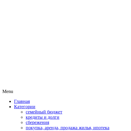
Пассивный доход на бирже и
MoneyPapa
активная жизнь 40+
Skip
Menu
to
Главная
content
Категории
семейный бюджет
кредиты и долги
сбережения
покупка, аренда, продажа жилья, ипотека