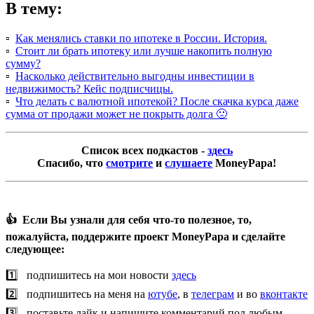
В тему:
▫️
Как менялись ставки по ипотеке в России. История.
▫️
Стоит ли брать ипотеку или лучше накопить полную
сумму?
▫️
Насколько действительно выгодны инвестиции в
нeдвижимocть? Кейс подписчицы.
▫️
Что делать с валютной ипотекой? После скачка курса даже
сумма от продажи может не покрыть долга 🙁
Список всех подкастов -
здесь
Спасибо, что
смотрите
и
слушаете
MoneyPapa!
👍 Если Вы узнали для себя что-то полезное, то,
пожалуйста, поддержите проект MoneyPapa и сделайте
следующее:
1️⃣ подпишитесь на мои новости
здесь
2️⃣ подпишитесь на меня на
ютубе
, в
телеграм
и во
вконтакте
3️⃣ поставьте лайк и напишите комментарий под любым