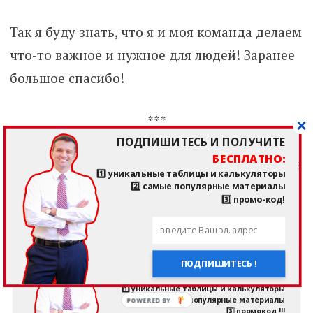
Так я буду знать, что я и моя команда делаем
что-то важное и нужное для людей! Заранее
большое спасибо!
***
ПОДПИШИТЕСЬ И ПОЛУЧИТЕ
БЕСПЛАТНО:
👋 А я желаю Вам благополучия в финансах, в
1️⃣ уникальные таблицы и калькуляторы
семье и по жизни!
2️⃣ самые популярные материалы
3️⃣ промо-код!
Тимур Мазаев, он же
MoneyPapa
ПОДПИШИТЕСЬ И ПОЛУЧИТЕ
ПОДПИШИТЕСЬ !
БЕСПЛАТНО:
1️⃣ уникальные таблицы и калькуляторы
2️⃣ самые популярные материалы
3️⃣ промокод !!!