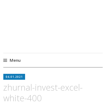
MoneyPapa
Пассивный доход на бирже и активная
жизнь 40+
Menu
Skip
to
04.01.2021
content
zhurnal-invest-excel-
white-400