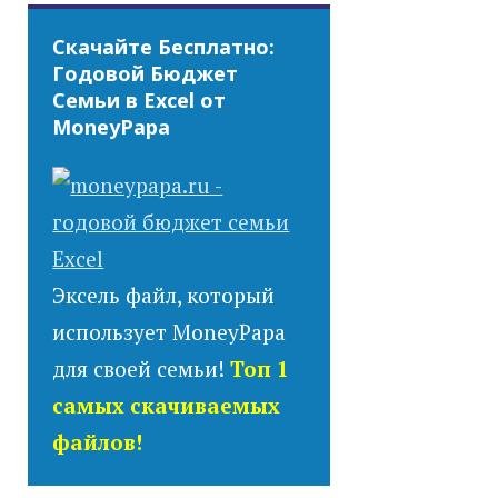
Скачайте Бесплатно:
Годовой Бюджет
Семьи в Excel от
MoneyPapa
Эксель файл, который
использует MoneyPapa
для своей семьи!
Топ 1
самых скачиваемых
файлов!