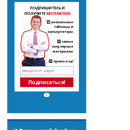
ПОДПИШИТЕСЬ И
ПОЛУЧИТЕ
БЕСПЛАТНО:
1️⃣ уникальные
таблицы и
калькуляторы
2️⃣ самые
популярные
материалы
3️⃣ промо-код!
Подписаться!