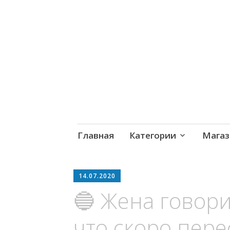
MoneyPapa
Пассивный доход на бирж
Skip
Главная
Категории
Магаз
to
content
14.07.2020
🔵 Жена говорит
что скоро пере