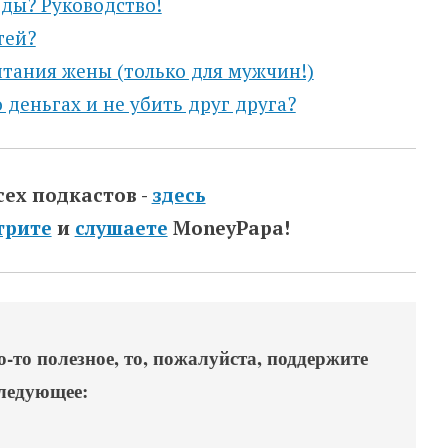
оды? Руководство!
тей?
итания жены (только для мужчин!)
 деньгах и не убить друг друга?
сех подкастов -
здесь
трите
и
слушаете
MoneyPapa!
-то полезное, то, пожалуйста, поддержите
следующее: