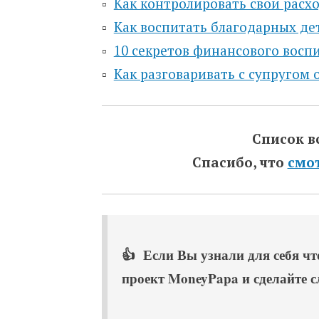
▫️
Как контролировать свои расх
▫️
Как воспитать благодарных де
▫️
10 секретов финансового восп
▫️
Как разговаривать с супругом о
Список в
Спасибо, что
смо
👍 Если Вы узнали для себя что
проект MoneyPapa и сделайте 