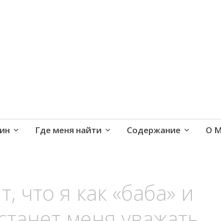
е и активная жизнь 40+
ин
Где меня найти
Содержание
О 
, что я как «баба» и
станет меня уважать