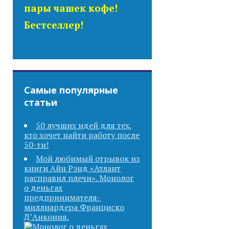
пары чашек кофе!
Бестселлер!
Самые популярные
статьи
50 лучших идей для тех,
кто хочет найти работу после
50-ти!
Мой любимый отрывок из
книги Айн Рэнд «Атлант
расправил плечи». Монолог
о деньгах
предпринимателя-
миллиардера Франциско
Д’Анкония.