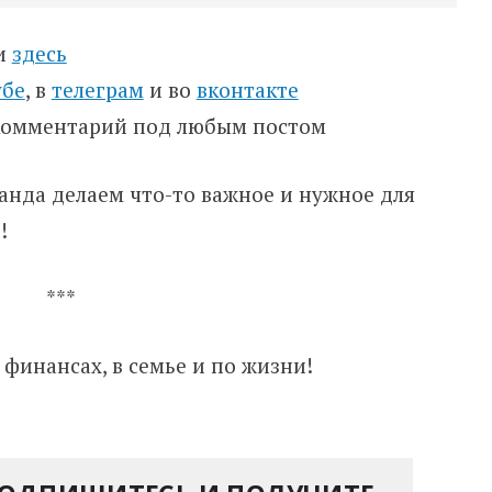
ти
здесь
убе
, в
телеграм
и во
вконтакте
 комментарий под любым постом
оманда делаем что-то важное и нужное для
!
***
 финансах, в семье и по жизни!