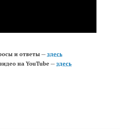
росы и ответы —
здесь
 видео на YouTube —
здесь