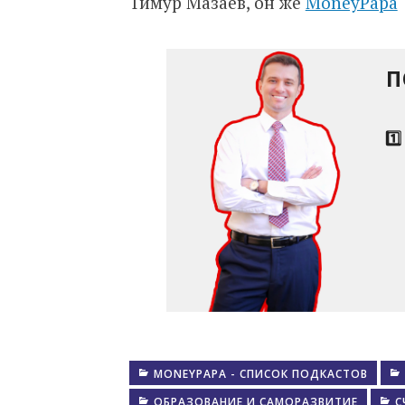
Тимур Мазаев, он же
MoneyPapa
П
1️
MONEYPAPA - СПИСОК ПОДКАСТОВ
ОБРАЗОВАНИЕ И САМОРАЗВИТИЕ
С