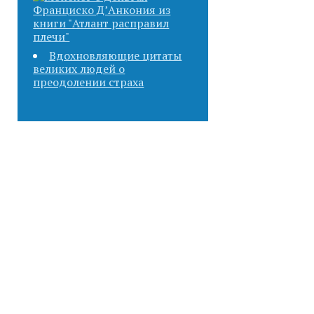
Вдохновляющие цитаты
великих людей о
преодолении страха