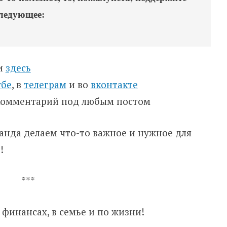
следующее:
ти
здесь
убе
, в
телеграм
и во
вконтакте
 комментарий под любым постом
оманда делаем что-то важное и нужное для
!
***
 финансах, в семье и по жизни!