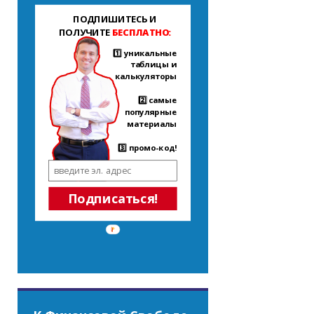
ПОДПИШИТЕСЬ И
ПОЛУЧИТЕ
БЕСПЛАТНО:
1️⃣ уникальные
таблицы и
калькуляторы
2️⃣ самые
популярные
материалы
3️⃣ промо-код!
Подписаться!