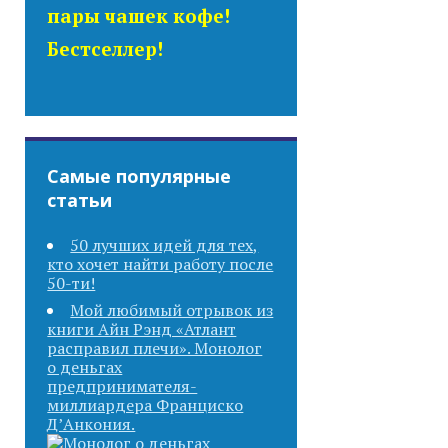
пары чашек кофе!
Бестселлер!
Самые популярные
статьи
50 лучших идей для тех,
кто хочет найти работу после
50-ти!
Мой любимый отрывок из
книги Айн Рэнд «Атлант
расправил плечи». Монолог
о деньгах
предпринимателя-
миллиардера Франциско
Д’Анкония.