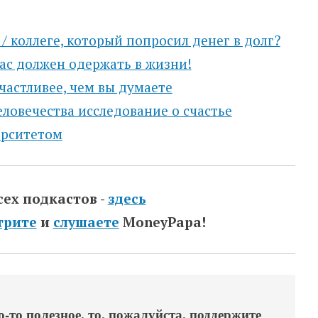
 / коллеге, который попросил денег в долг?
нас должен одержать в жизни!
счастливее, чем вы думаете
ловечества исследование о счастье
ерситетом
сех подкастов -
здесь
трите
и
слушаете
MoneyPapa!
-то полезное, то, пожалуйста, поддержите