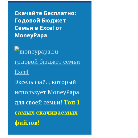
Скачайте Бесплатно:
Годовой Бюджет
Семьи в Excel от
MoneyPapa
Эксель файл, который
использует MoneyPapa
для своей семьи!
Топ 1
самых скачиваемых
файлов!