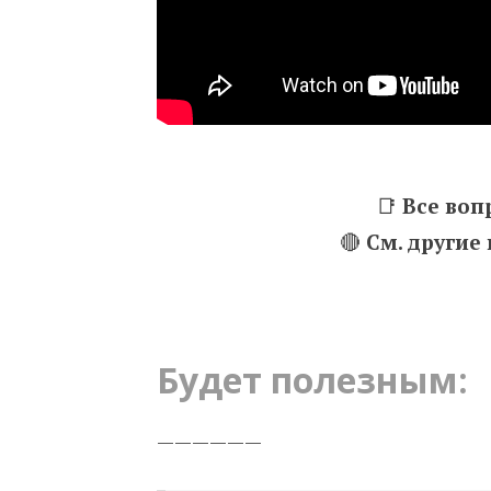
📑
Все воп
🔴
См. другие
Будет полезным:
——————