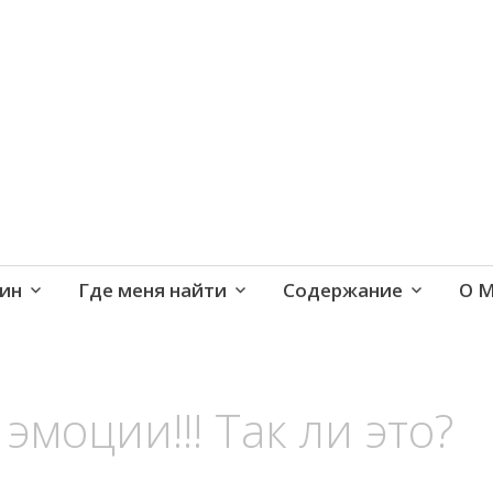
е и активная жизнь 40+
ин
Где меня найти
Содержание
О 
эмоции!!! Так ли это?