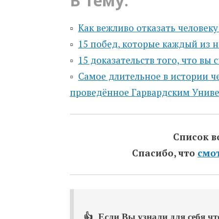
В тему:
▫️
Как вежливо отказать человеку
▫️
15 побед, которые каждый из 
▫️
15 доказательств того, что вы 
▫️
Самое длительное в истории че
проведённое Гарвардским Унив
Список в
Спасибо, что
смо
👍 Если Вы узнали для себя что