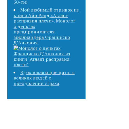
50-ти!
Мой любимый отрывок из
книги Айн Рэнд «Атлант
расправил плечи». Монолог
о деньгах
предпринимателя-
миллиардера Франциско
Д’Анкония.
Вдохновляющие цитаты
великих людей о
преодолении страха