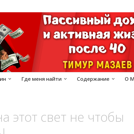
е и активная жизнь 40+
ин
Где меня найти
Содержание
О 
а этот свет не чтобы
!