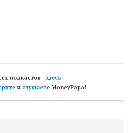
сех подкастов -
здесь
трите
и
слушаете
MoneyPapa!