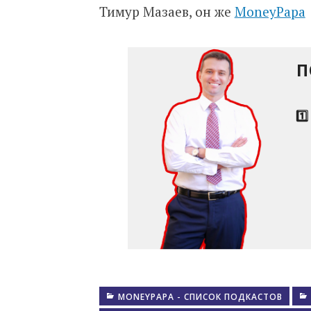
Тимур Мазаев, он же
MoneyPapa
П
1️
MONEYPAPA - СПИСОК ПОДКАСТОВ