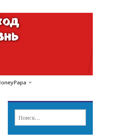
MoneyPapa
НАЙТИ: