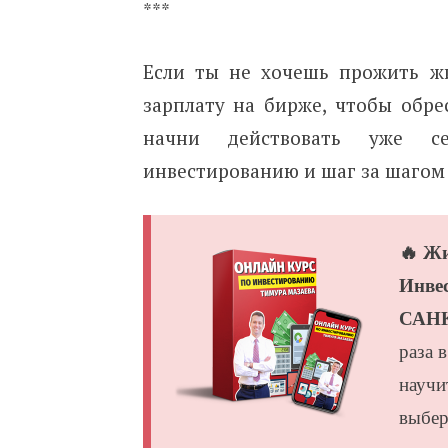
***
Если ты не хочешь прожить жи
зарплату на бирже, чтобы обре
начни действовать уже с
инвестированию и шаг за шагом
🔥 Ж
Инве
САН
раза 
научи
выбер