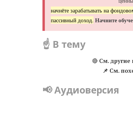
ценны
начнёте зарабатывать на фондово
Начните обуче
пассивный доход.
☝️ В тему
🔴
См. другие
📌 Cм. по
📢 Аудиоверсия