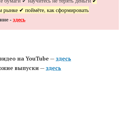
е бумаги ✔ научитесь не терять деньги
✔
м рынке ✔ поймёте, как сформировать
ние -
здесь
 видео на YouTube —
здесь
хожие выпуски —
здесь