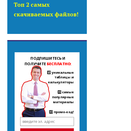
Топ 2 самых
скачиваемых файлов!
ПОДПИШИТЕСЬ И
ПОЛУЧИТЕ
БЕСПЛАТНО:
1️⃣ уникальные
таблицы и
калькуляторы
2️⃣ самые
популярные
материалы
3️⃣ промо-код!