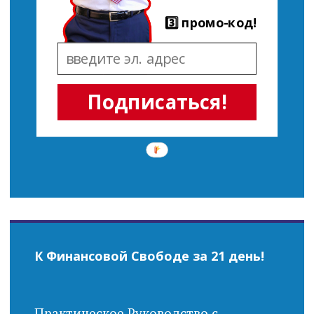
3️⃣ промо-код!
Подписаться!
К Финансовой Свободе за 21 день!
Практическое Руководство с