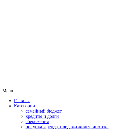
Пассивный доход на бирже и
MoneyPapa
активная жизнь 40+
Skip
Menu
to
Главная
content
Категории
семейный бюджет
кредиты и долги
сбережения
покупка, аренда, продажа жилья, ипотека