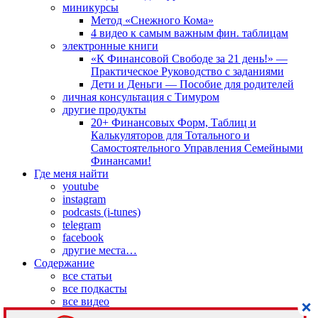
миникурсы
Метод «Снежного Кома»
4 видео к самым важным фин. таблицам
электронные книги
«К Финансовой Свободе за 21 день!» —
Практическое Руководство с заданиями
Дети и Деньги — Пособие для родителей
личная консультация с Тимуром
другие продукты
20+ Финансовых Форм, Таблиц и
Калькуляторов для Тотального и
Самостоятельного Управления Семейными
Финансами!
Где меня найти
youtube
instagram
podcasts (i-tunes)
telegram
facebook
другие места…
Содержание
все статьи
все подкасты
все видео
все цитаты и мысли