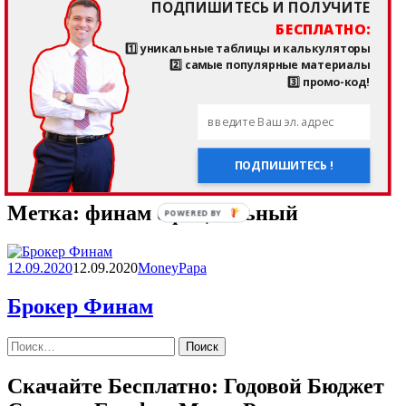
ПОДПИШИТЕСЬ И ПОЛУЧИТЕ
MoneyPapa Отвечает!
БЕСПЛАТНО:
О MoneyPapa
кто такой Тимур Мазаев, MoneyPapa?!
1️⃣ уникальные таблицы и калькуляторы
отзывы подписчиков и клиентов
2️⃣ самые популярные материалы
——————————
3️⃣ промо-код!
мои любимые приложения и сайты
последние прочитанные книги
страничка здоровья и спорта
——————————
мои партнеры
ПОДПИШИТЕСЬ !
мои контакты
Метка:
финам официальный
POWERED BY
12.09.2020
12.09.2020
MoneyPapa
Брокер Финам
Найти:
Скачайте Бесплатно: Годовой Бюджет