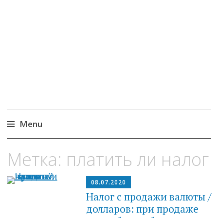
MoneyPapa
Пассивный доход на бирже и активная
жизнь 40+
Menu
Skip
Метка:
платить ли налог
to
content
08.07.2020
Налог с продажи валюты /
долларов: при продаже