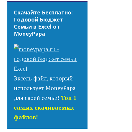
Скачайте Бесплатно:
Годовой Бюджет
Семьи в Excel от
MoneyPapa
Эксель файл, который
использует MoneyPapa
для своей семьи!
Топ 1
самых скачиваемых
файлов!