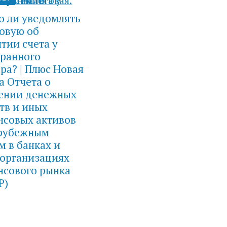
о ли уведомлять
овую об
тии счета у
транного
ра? | Плюс Новая
 Отчета о
ении денежных
тв и иных
нсовых активов
арубежным
м в банках и
 организациях
нсового рынка
Р)