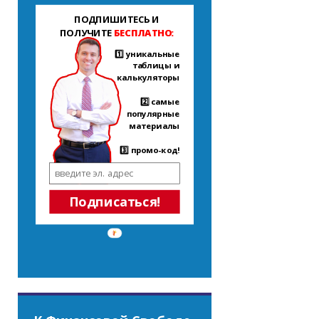
ПОДПИШИТЕСЬ И
ПОЛУЧИТЕ
БЕСПЛАТНО:
1️⃣ уникальные
таблицы и
калькуляторы
2️⃣ самые
популярные
материалы
3️⃣ промо-код!
Подписаться!