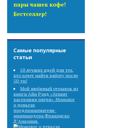
пары чашек кофе!
Бестселлер!
Самые популярные
статьи
50 лучших идей для тех,
кто хочет найти работу после
50-ти!
Мой любимый отрывок из
книги Айн Рэнд «Атлант
расправил плечи». Монолог
о деньгах
предпринимателя-
миллиардера Франциско
Д’Анкония.