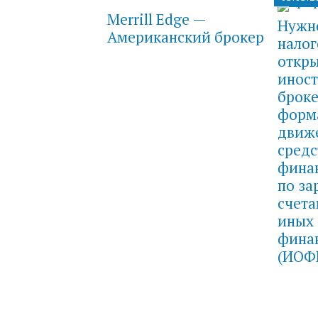
Merrill Edge —
Нужн
Американский брокер
налог
откры
инос
броке
форма
движ
средс
фина
по з
счета
иных
фина
(ИОФ