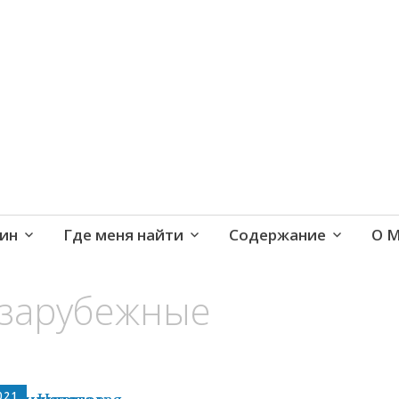
е и активная жизнь 40+
ин
Где меня найти
Содержание
О 
 зарубежные
021