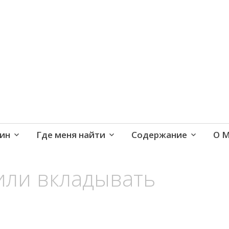
е и активная жизнь 40+
ин
Где меня найти
Содержание
О 
или вкладывать