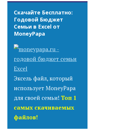
Скачайте Бесплатно:
Годовой Бюджет
Семьи в Excel от
MoneyPapa
Эксель файл, который
использует MoneyPapa
для своей семьи!
Топ 1
самых скачиваемых
файлов!