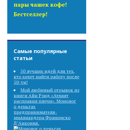
пары чашек кофе!
Бестселлер!
Самые популярные
статьи
50 лучших идей для тех,
кто хочет найти работу после
50-ти!
Мой любимый отрывок из
книги Айн Рэнд «Атлант
расправил плечи». Монолог
о деньгах
предпринимателя-
миллиардера Франциско
Д’Анкония.