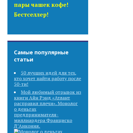
пары чашек кофе!
Бестселлер!
Самые популярные
статьи
50 лучших идей для тех,
кто хочет найти работу после
50-ти!
Мой любимый отрывок из
книги Айн Рэнд «Атлант
расправил плечи». Монолог
о деньгах
предпринимателя-
миллиардера Франциско
Д’Анкония.