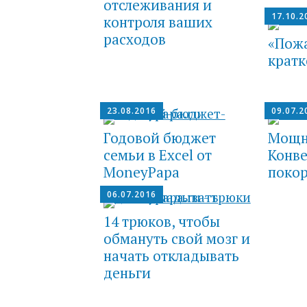
отслеживания и
17.10.2
контроля ваших
расходов
«Пож
кратк
23.08.2016
09.07.2
Годовой бюджет
Мощн
семьи в Excel от
Конве
MoneyPapa
поко
06.07.2016
14 трюков, чтобы
обмануть свой мозг и
начать откладывать
деньги