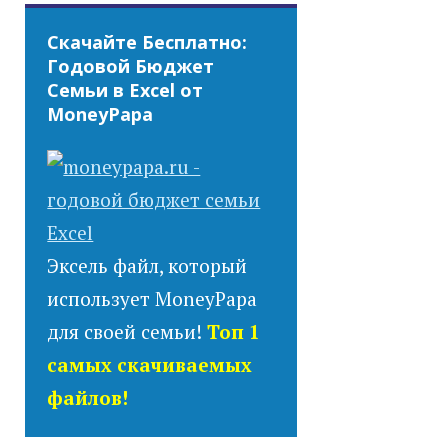
Скачайте Бесплатно:
Годовой Бюджет
Семьи в Excel от
MoneyPapa
Эксель файл, который
использует MoneyPapa
для своей семьи!
Топ 1
самых скачиваемых
файлов!