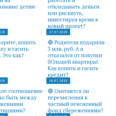
ование детям
откладывать деньги
или рискнуть,
инвестируя время в
новый проект?
020
27.07.2020
ворите, копить
🔵 Родители подарили
ку и гасить
3 млн. руб. А я
. Это как?
отказался от покупки
бОльшей квартиры!
Как копить и гасить
кредит?
020
10.07.2020
кое соотношение
🔵 Считаются ли
но быть между
перечисления в
ежениями
частный пенсионный
стициями?
фонд сбережениями?