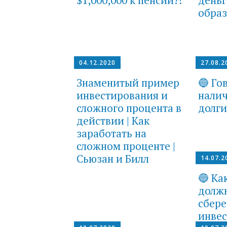
образ
04.12.2020
27.08.2
Знаменитый пример
🔵 Го
инвестирования и
налич
сложного процента в
долги
действии | Как
заработать на
сложном проценте |
Сьюзан и Билл
14.07.2
🔵 Ка
долж
сбер
инве