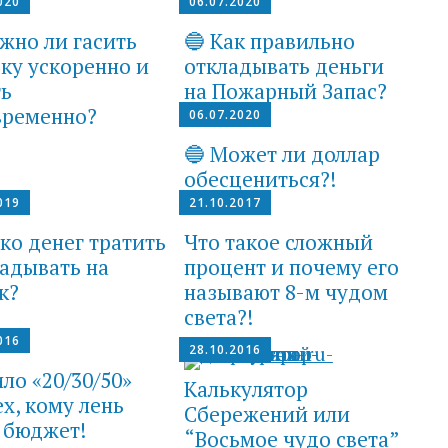
020
06.07.2020
жно ли гасить
🔵 Как правильно
ку ускоренно и
откладывать деньги
ть
на Пожарный Запас?
временно?
06.07.2020
🔵 Может ли доллар
обесцениться?!
019
21.10.2017
ко денег тратить
Что такое сложный
ладывать на
процент и почему его
к?
называют 8-м чудом
света?!
016
28.10.2016
ло «20/30/50»
Калькулятор
ех, кому лень
Сбережений или
 бюджет!
“Восьмое чудо света”