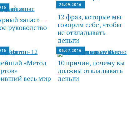
26.09.2016
016
12 фраз, которые мы
арный запас» —
говорим себе, чтобы
ое руководство
не откладывать
деньги
016
06.07.2016
ейший «Метод
10 причин, почему вы
ртов»
должны откладывать
ривший весь мир
деньги