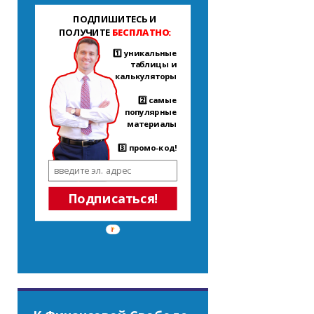
ПОДПИШИТЕСЬ И
ПОЛУЧИТЕ
БЕСПЛАТНО:
1️⃣ уникальные
таблицы и
калькуляторы
2️⃣ самые
популярные
материалы
3️⃣ промо-код!
Подписаться!