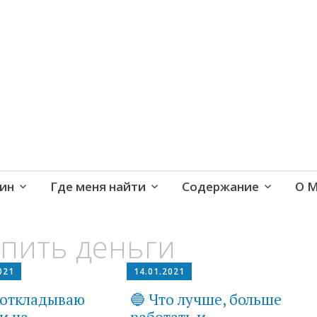
е и активная жизнь 40+
ин
Где меня найти
Содержание
О 
опить деньги
021
14.01.2021
 откладываю
🔵 Что лучше, больше
и на
работать и