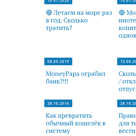
10.07.2020
10.07.2
🔵 Летаем на море раз
🔵 Мо
в год. Сколько
ипоте
тратить?
копи
одно
08.09.2019
13.06.2
MoneyPapa ограбил
Сколь
банк?!!!
/ отк
отпус
28.10.2016
28.10.2
Как превратить
Прави
обычный кошелёк в
для т
систему
вести