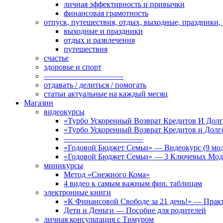
личная эффективность и привычки
финансовая грамотность
отпуск, путешествия, отдых, выходные, праздники,
выходные и праздники
отдых и развлечения
путешествия
счастье
здоровье и спорт
——————————
отдавать / делиться / помогать
статьи актуальные на каждый месяц
Магазин
видеокурсы
«Турбо Ускоренный Возврат Кредитов И Долг
«Турбо Ускоренный Возврат Кредитов и Дол
——————————
«Годовой Бюджет Семьи» — Видеокурс (9 мод
«Годовой Бюджет Семьи» — 3 Ключевых Мод
миникурсы
Метод «Снежного Кома»
4 видео к самым важным фин. таблицам
электронные книги
«К Финансовой Свободе за 21 день!» — Практ
Дети и Деньги — Пособие для родителей
личная консультация с Тимуром