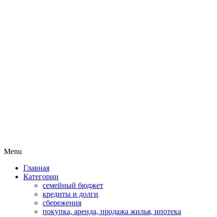
Пассивный доход на бирже и актив
MoneyPapa
Skip
Menu
to
Главная
content
Категории
семейный бюджет
кредиты и долги
сбережения
покупка, аренда, продажа жилья, ипотека