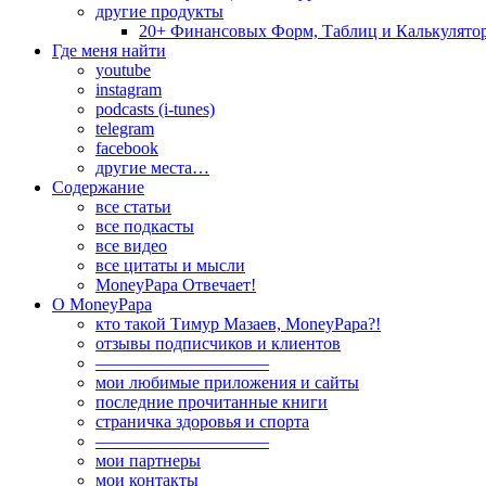
другие продукты
20+ Финансовых Форм, Таблиц и Калькулято
Где меня найти
youtube
instagram
podcasts (i-tunes)
telegram
facebook
другие места…
Содержание
все статьи
все подкасты
все видео
все цитаты и мысли
MoneyPapa Отвечает!
О MoneyPapa
кто такой Тимур Мазаев, MoneyPapa?!
отзывы подписчиков и клиентов
——————————
мои любимые приложения и сайты
последние прочитанные книги
страничка здоровья и спорта
——————————
мои партнеры
мои контакты