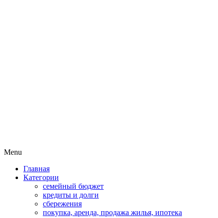
Пассивный доход на бирже и
MoneyPapa
активная жизнь 40+
Skip
Menu
to
Главная
content
Категории
семейный бюджет
кредиты и долги
сбережения
покупка, аренда, продажа жилья, ипотека