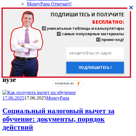
MoneyPapa Отвечает!
О MoneyPapa
ПОДПИШИТЕСЬ И ПОЛУЧИТЕ
кто такой Тимур Мазаев, MoneyPapa?!
отзывы подписчиков и клиентов
БЕСПЛАТНО:
——————————
1️⃣ уникальные таблицы и калькуляторы
мои любимые приложения и сайты
2️⃣ самые популярные материалы
последние прочитанные книги
3️⃣ промо-код!
страничка здоровья и спорта
——————————
мои партнеры
мои контакты
ПОДПИШИТЕСЬ !
Метка:
вычеты за обучение ребенка в
вузе
POWERED BY
17.06.2025
17.06.2025
MoneyPapa
Социальный налоговый вычет за
обучение: документы, порядок
действий