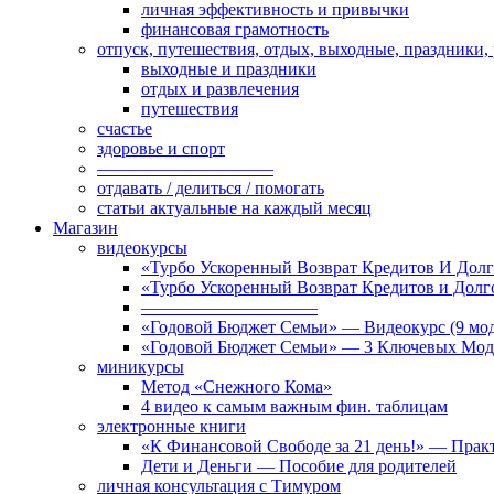
личная эффективность и привычки
финансовая грамотность
отпуск, путешествия, отдых, выходные, праздники,
выходные и праздники
отдых и развлечения
путешествия
счастье
здоровье и спорт
——————————
отдавать / делиться / помогать
статьи актуальные на каждый месяц
Магазин
видеокурсы
«Турбо Ускоренный Возврат Кредитов И Долг
«Турбо Ускоренный Возврат Кредитов и Дол
——————————
«Годовой Бюджет Семьи» — Видеокурс (9 мод
«Годовой Бюджет Семьи» — 3 Ключевых Мод
миникурсы
Метод «Снежного Кома»
4 видео к самым важным фин. таблицам
электронные книги
«К Финансовой Свободе за 21 день!» — Практ
Дети и Деньги — Пособие для родителей
личная консультация с Тимуром