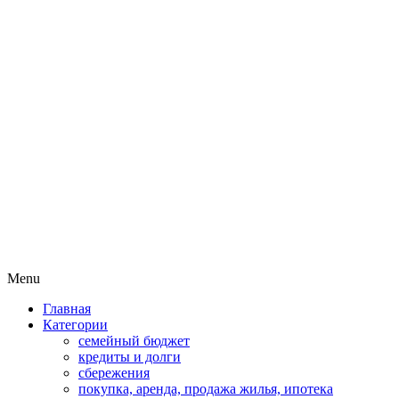
Пассивный доход на бирже и актив
MoneyPapa
Skip
Menu
to
Главная
content
Категории
семейный бюджет
кредиты и долги
сбережения
покупка, аренда, продажа жилья, ипотека