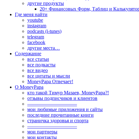
другие продукты
20+ Финансовых Форм, Таблиц и Калькулято
Где меня найти
youtube
instagram
podcasts (i-tunes)
telegram
facebook
другие места…
Содержание
все статьи
все подкасты
все видео
все цитаты и мысли
MoneyPapa Отвечает!
О MoneyPapa
кто такой Тимур Мазаев, MoneyPapa?!
отзывы подписчиков и клиентов
——————————
мои любимые приложения и сайты
последние прочитанные книги
страничка здоровья и спорта
——————————
мои партнеры
мои контакты