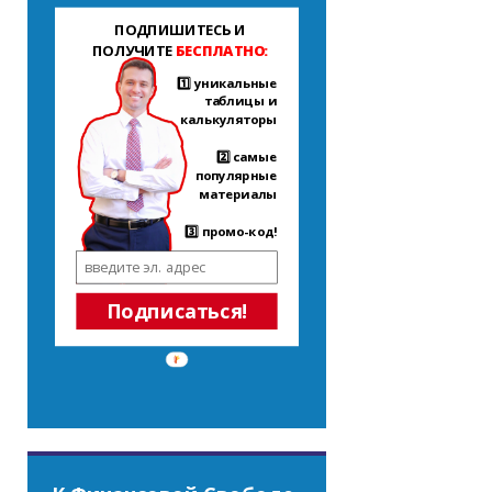
ПОДПИШИТЕСЬ И
ПОЛУЧИТЕ
БЕСПЛАТНО:
1️⃣ уникальные
таблицы и
калькуляторы
2️⃣ самые
популярные
материалы
3️⃣ промо-код!
Подписаться!