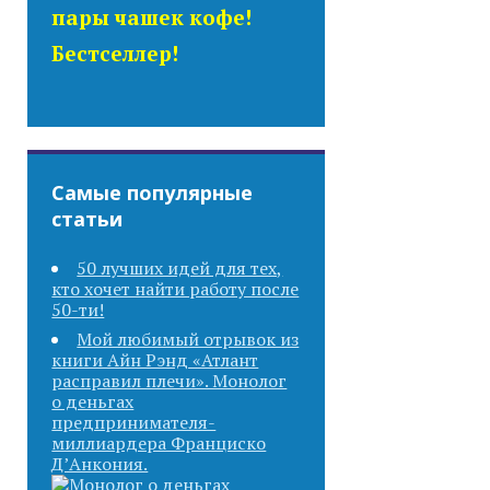
пары чашек кофе!
Бестселлер!
Самые популярные
статьи
50 лучших идей для тех,
кто хочет найти работу после
50-ти!
Мой любимый отрывок из
книги Айн Рэнд «Атлант
расправил плечи». Монолог
о деньгах
предпринимателя-
миллиардера Франциско
Д’Анкония.