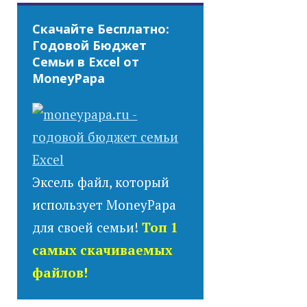
Скачайте Бесплатно:
Годовой Бюджет
Семьи в Excel от
MoneyPapa
Эксель файл, который
использует MoneyPapa
для своей семьи!
Топ 1
самых скачиваемых
файлов!