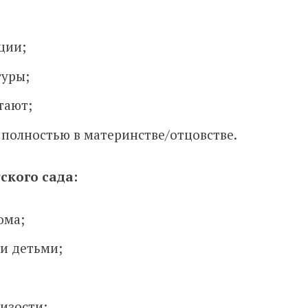
ции;
туры;
тают;
 полностью в материнстве/отцовстве.
ского сада:
ома;
и детьми;
изости;