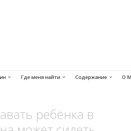
е и активная жизнь 40+
ин
Где меня найти
Содержание
О 
давать ребёнка в
ена может сидеть