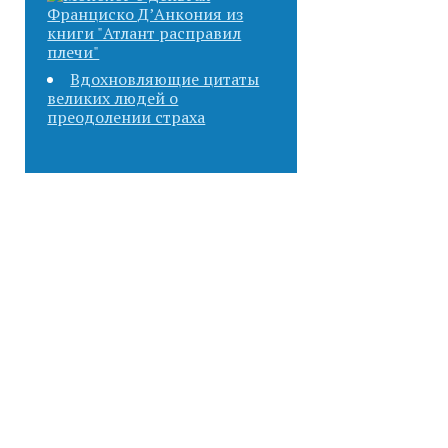
Вдохновляющие цитаты
великих людей о
преодолении страха