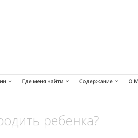
е и активная жизнь 40+
ин
Где меня найти
Содержание
О 
родить ребенка?