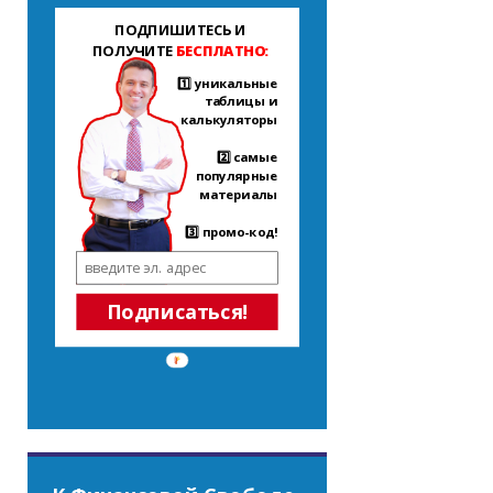
ПОДПИШИТЕСЬ И
ПОЛУЧИТЕ
БЕСПЛАТНО:
1️⃣ уникальные
таблицы и
калькуляторы
2️⃣ самые
популярные
материалы
3️⃣ промо-код!
Подписаться!