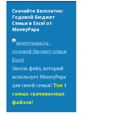
Скачайте Бесплатно:
Годовой Бюджет
Семьи в Excel от
MoneyPapa
Эксель файл, который
использует MoneyPapa
для своей семьи!
Топ 1
самых скачиваемых
файлов!