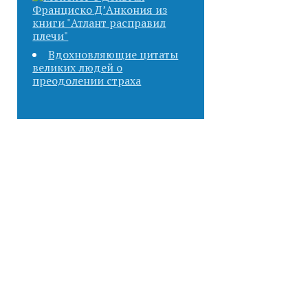
Вдохновляющие цитаты
великих людей о
преодолении страха