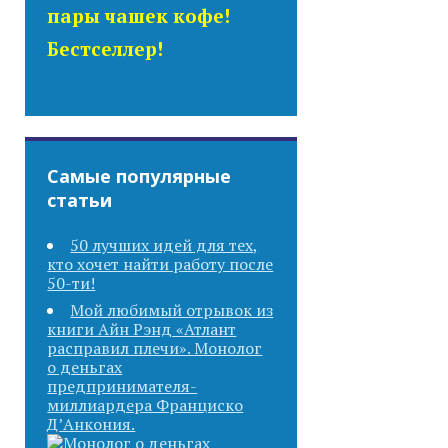
пары чашек кофе!
Бестселлер!
Самые популярные
статьи
50 лучших идей для тех,
кто хочет найти работу после
50-ти!
Мой любимый отрывок из
книги Айн Рэнд «Атлант
расправил плечи». Монолог
о деньгах
предпринимателя-
миллиардера Франциско
Д’Анкония.