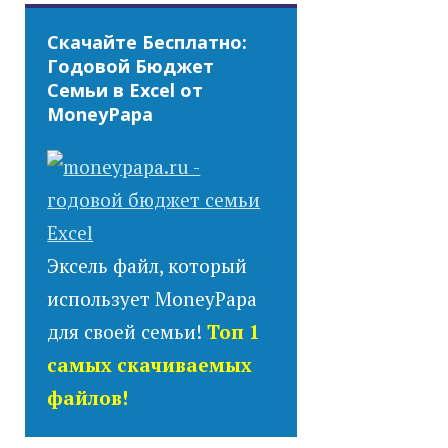
Скачайте Бесплатно:
Годовой Бюджет
Семьи в Excel от
MoneyPapa
Эксель файл, который
использует MoneyPapa
для своей семьи!
Топ 1
самых скачиваемых
файлов!