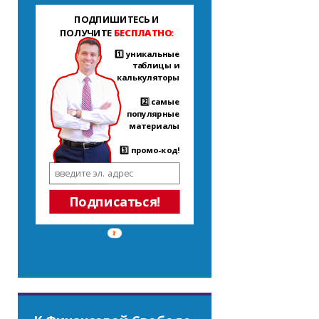
ПОДПИШИТЕСЬ И
ПОЛУЧИТЕ
БЕСПЛАТНО:
1️⃣ уникальные
таблицы и
калькуляторы
2️⃣ самые
популярные
материалы
3️⃣ промо-код!
Подписаться!