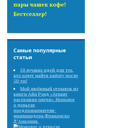
пары чашек кофе!
Бестселлер!
Самые популярные
статьи
50 лучших идей для тех,
кто хочет найти работу после
50-ти!
Мой любимый отрывок из
книги Айн Рэнд «Атлант
расправил плечи». Монолог
о деньгах
предпринимателя-
миллиардера Франциско
Д’Анкония.