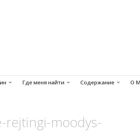
е и активная жизнь 40+
ин
Где меня найти
Содержание
О 
e-rejtingi-moodys-