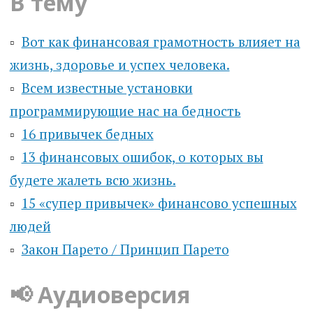
В тему
▫️
Вот как финансовая грамотность влияет на
жизнь, здоровье и успех человека.
▫️
Всем известные установки
программирующие нас на бедность
▫️
16 привычек бедных
▫️
13 финансовых ошибок, о которых вы
будете жалеть всю жизнь.
▫️
15 «супер привычек» финансово успешных
людей
▫️
Закон Парето / Принцип Парето
📢 Аудиоверсия