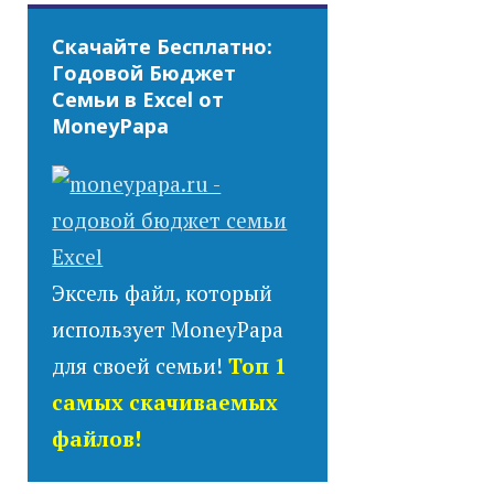
Скачайте Бесплатно:
Годовой Бюджет
Семьи в Excel от
MoneyPapa
Эксель файл, который
использует MoneyPapa
для своей семьи!
Топ 1
самых скачиваемых
файлов!