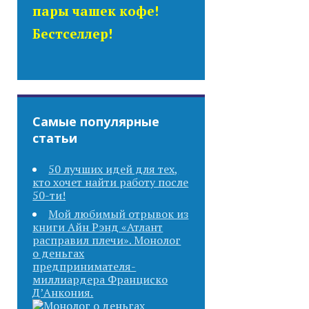
пары чашек кофе!
Бестселлер!
Самые популярные
статьи
50 лучших идей для тех,
кто хочет найти работу после
50-ти!
Мой любимый отрывок из
книги Айн Рэнд «Атлант
расправил плечи». Монолог
о деньгах
предпринимателя-
миллиардера Франциско
Д’Анкония.