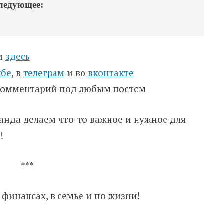
следующее:
ти
здесь
убе
, в
телеграм
и во
вконтакте
 комментарий под любым постом
оманда делаем что-то важное и нужное для
!
***
 финансах, в семье и по жизни!