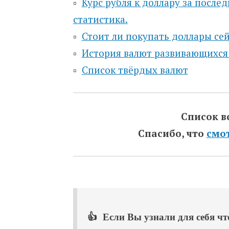
▫️
Курс рубля к доллару за после
статистика.
▫️
Стоит ли покупать доллары сей
▫️
История валют развивающихся
▫️
Список твёрдых валют
Список в
Спасибо, что
смо
👍 Если Вы узнали для себя что