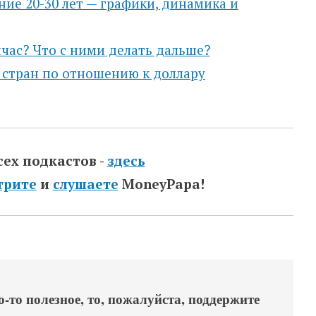
дние 20-30 лет — графики, динамика и
час? Что с ними делать дальше?
 стран по отношению к доллару
сех подкастов -
здесь
трите
и
слушаете
MoneyPapa!
-то полезное, то, пожалуйста, поддержите