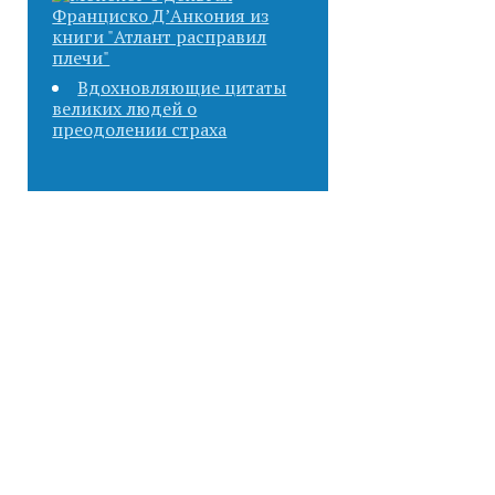
Вдохновляющие цитаты
великих людей о
преодолении страха