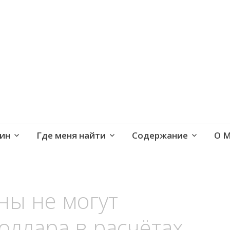
е и активная жизнь 40+
ин
Где меня найти
Содержание
О 
ны не могут
доллара в расчётах