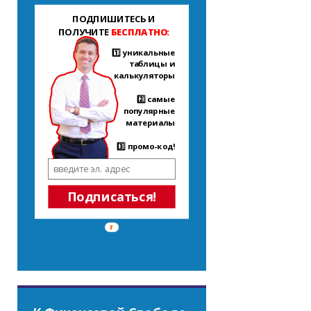
ПОДПИШИТЕСЬ И
ПОЛУЧИТЕ
БЕСПЛАТНО:
1️⃣ уникальные
таблицы и
калькуляторы
2️⃣ самые
популярные
материалы
3️⃣ промо-код!
Подписаться!