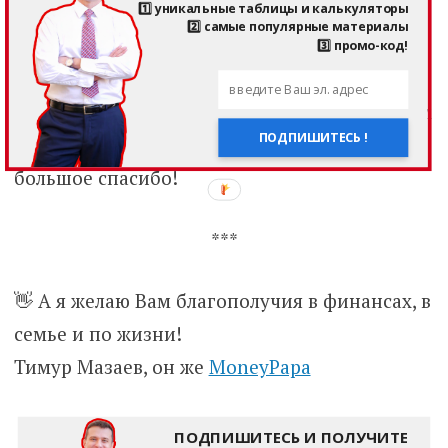
1️⃣ уникальные таблицы и калькуляторы
3️⃣ поставьте лайк и напишите
2️⃣ самые популярные материалы
3️⃣ промо-код!
комментарий под любым постом
Так я буду знать, что я и моя команда делаем
ПОДПИШИТЕСЬ !
что-то важное и нужное для людей! Заранее
большое спасибо!
***
👋 А я желаю Вам благополучия в финансах, в
семье и по жизни!
Тимур Мазаев, он же
MoneyPapa
ПОДПИШИТЕСЬ И ПОЛУЧИТЕ