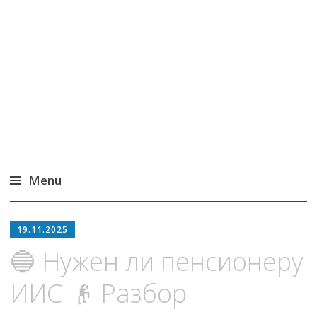
MoneyPapa
Пассивный доход на бирже и активная
жизнь 40+
Menu
Skip
to
19.11.2025
content
🔵 Нужен ли пенсионеру
ИИС 👴 Разбор