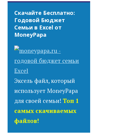
Скачайте Бесплатно:
Годовой Бюджет
Семьи в Excel от
MoneyPapa
Эксель файл, который
использует MoneyPapa
для своей семьи!
Топ 1
самых скачиваемых
файлов!