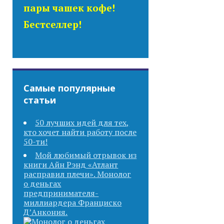
пары чашек кофе!
Бестселлер!
Самые популярные
статьи
50 лучших идей для тех,
кто хочет найти работу после
50-ти!
Мой любимый отрывок из
книги Айн Рэнд «Атлант
расправил плечи». Монолог
о деньгах
предпринимателя-
миллиардера Франциско
Д’Анкония.