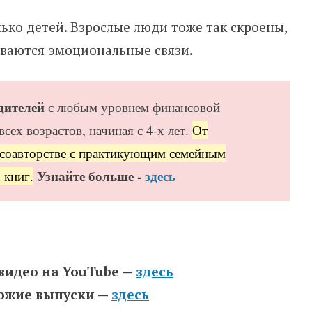
лько детей. Взрослые люди тоже так скроены,
ываются эмоциональные связи.
дителей
с любым уровнем финансовой
сех возрастов, начиная с 4-х лет.
От
 соавторстве с практикующим семейным
Узнайте больше -
здесь
 книг.
 видео на YouTube —
здесь
хожие выпуски —
здесь