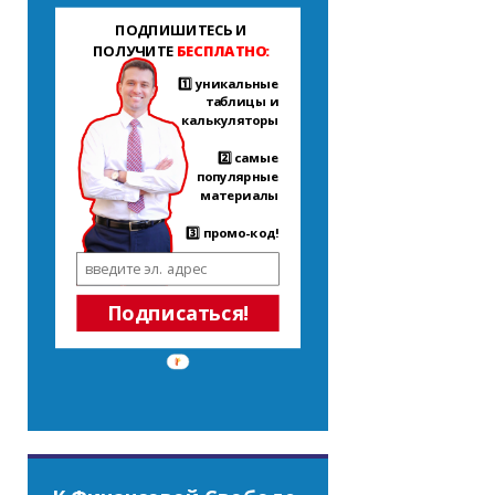
ПОДПИШИТЕСЬ И
ПОЛУЧИТЕ
БЕСПЛАТНО:
1️⃣ уникальные
таблицы и
калькуляторы
2️⃣ самые
популярные
материалы
3️⃣ промо-код!
Подписаться!