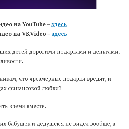
идео на YouTube –
здесь
идео на VKVideo –
здесь
ших детей дорогими подарками и деньгами,
жливости.
икам, что чрезмерные подарки вредят, и
цах финансовой любви?
ть время вместе.
х бабушек и дедушек я не видел вообще, а