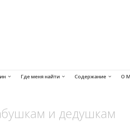
е и активная жизнь 40+
ин
Где меня найти
Содержание
О 
абушкам и дедушкам