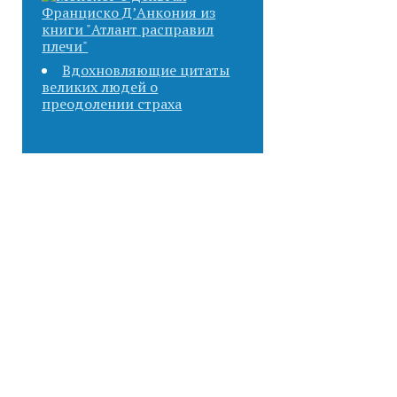
Вдохновляющие цитаты
великих людей о
преодолении страха