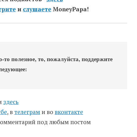
трите
и
слушаете
MoneyPapa!
-то полезное, то, пожалуйста, поддержите
следующее:
ти
здесь
убе
, в
телеграм
и во
вконтакте
 комментарий под любым постом