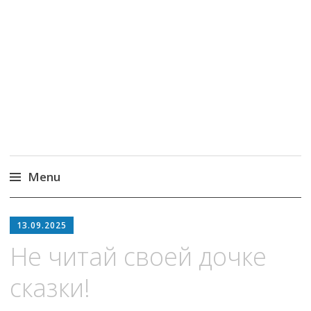
MoneyPapa
Пассивный доход на бирже и активная
жизнь 40+
Menu
Skip
to
13.09.2025
content
Не читай своей дочке
сказки!