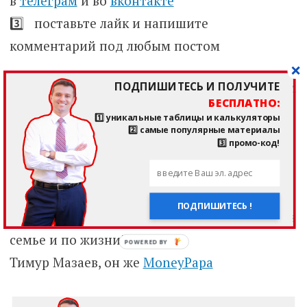
в
телеграм
и во
вконтакте
3️⃣ поставьте лайк и напишите
комментарий под любым постом
Так я буду знать, что я и моя команда делаем
ПОДПИШИТЕСЬ И ПОЛУЧИТЕ
БЕСПЛАТНО:
что-то важное и нужное для людей! Заранее
1️⃣ уникальные таблицы и калькуляторы
2️⃣ самые популярные материалы
большое спасибо!
3️⃣ промо-код!
***
ПОДПИШИТЕСЬ !
👋 А я желаю Вам благополучия в финансах, в
семье и по жизни!
Тимур Мазаев, он же
MoneyPapa