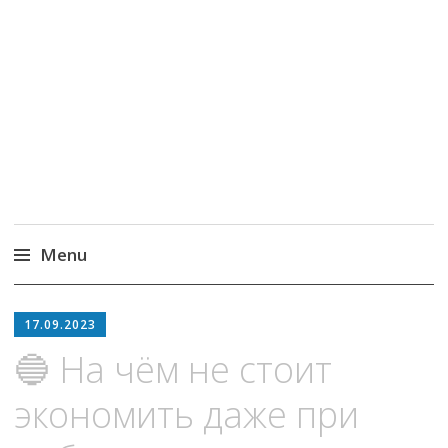
MoneyPapa
Пассивный доход на бирже и активная
жизнь 40+
Menu
Skip
to
17.09.2023
content
🔵 На чём не стоит
экономить даже при