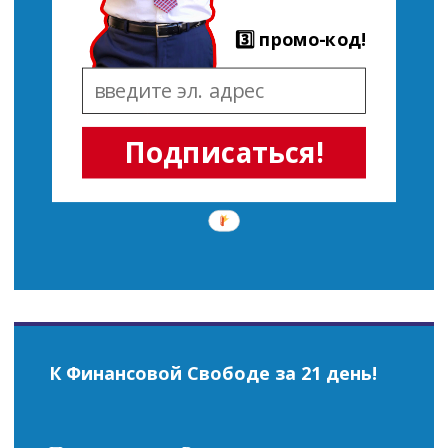
3️⃣ промо-код!
Подписаться!
К Финансовой Свободе за 21 день!