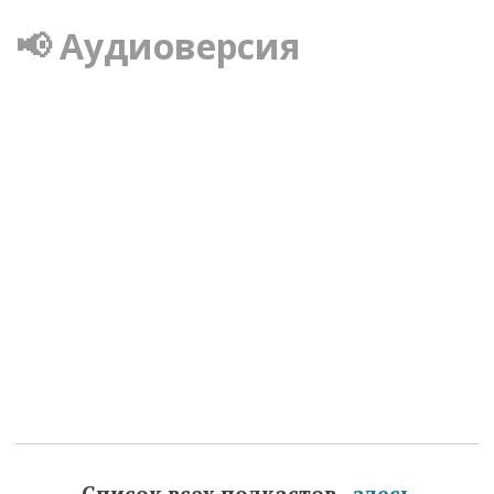
📢 Аудиоверсия
Список всех подкастов -
здесь