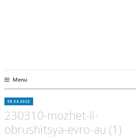
MoneyPapa
Пассивный доход на бирже и активная
жизнь 40+
Menu
Skip
to
08.04.2023
content
230310-mozhet-li-
obrushitsya-evro-au (1)