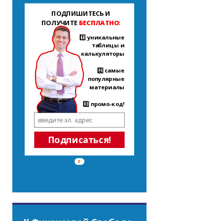
ПОДПИШИТЕСЬ И
ПОЛУЧИТЕ
БЕСПЛАТНО:
1️⃣ уникальные
таблицы и
калькуляторы
2️⃣ самые
популярные
материалы
3️⃣ промо-код!
Подписаться!