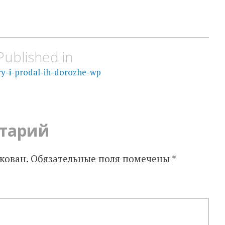
Published in
ry-i-prodal-ih-dorozhe-wp
тарий
кован.
Обязательные поля помечены
*