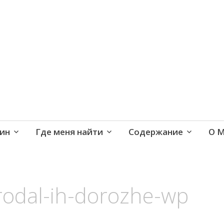
е и активная жизнь 40+
ин
Где меня найти
Содержание
О 
prodal-ih-dorozhe-wp