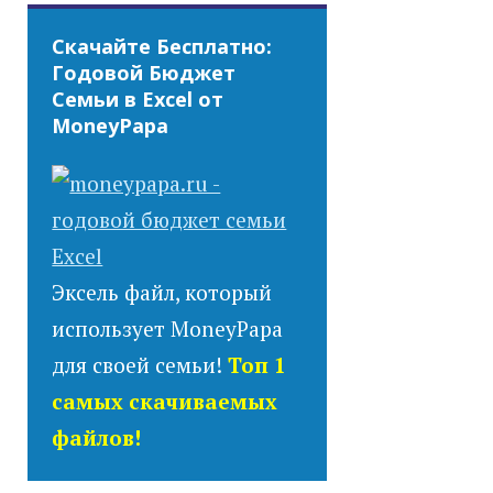
Скачайте Бесплатно:
Годовой Бюджет
Семьи в Excel от
MoneyPapa
Эксель файл, который
использует MoneyPapa
для своей семьи!
Топ 1
самых скачиваемых
файлов!