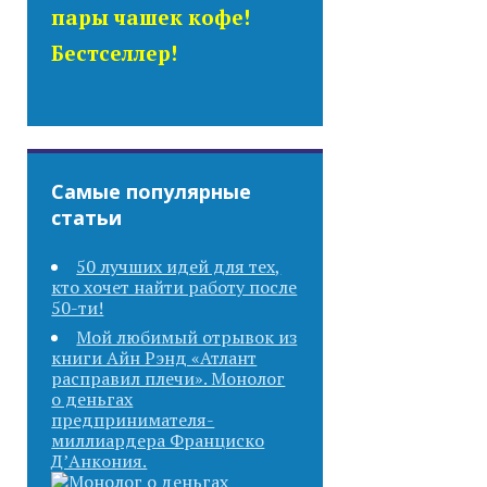
пары чашек кофе!
Бестселлер!
Самые популярные
статьи
50 лучших идей для тех,
кто хочет найти работу после
50-ти!
Мой любимый отрывок из
книги Айн Рэнд «Атлант
расправил плечи». Монолог
о деньгах
предпринимателя-
миллиардера Франциско
Д’Анкония.