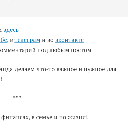
ти
здесь
убе
, в
телеграм
и во
вконтакте
 комментарий под любым постом
оманда делаем что-то важное и нужное для
!
***
 финансах, в семье и по жизни!