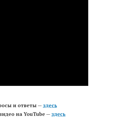
росы и ответы —
здесь
 видео на YouTube —
здесь