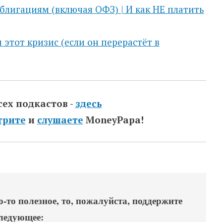
блигациям (включая ОФЗ) | И как НЕ платить
 этот кризис (если он перерастёт в
сех подкастов -
здесь
трите
и
слушаете
MoneyPapa!
-то полезное, то, пожалуйста, поддержите
следующее: