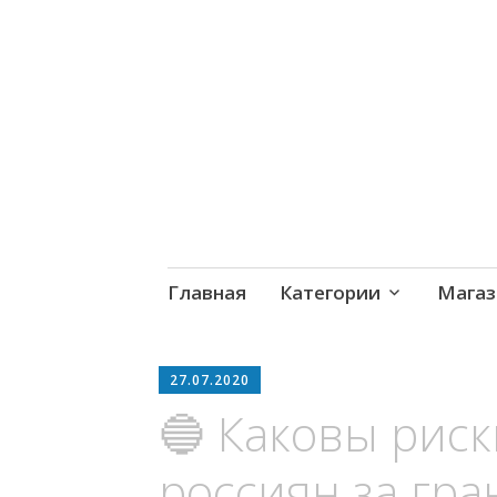
MoneyPapa
Пассивный доход на бирж
Skip
Главная
Категории
Магаз
to
content
27.07.2020
🔵 Каковы риск
россиян за гра