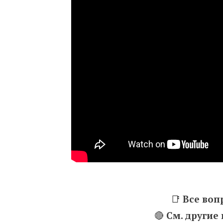
📑
Все воп
🔴
См. другие