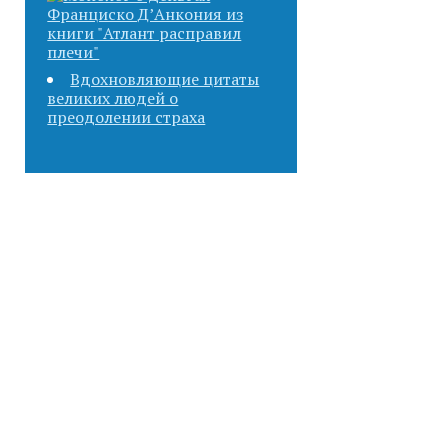
Вдохновляющие цитаты
великих людей о
преодолении страха