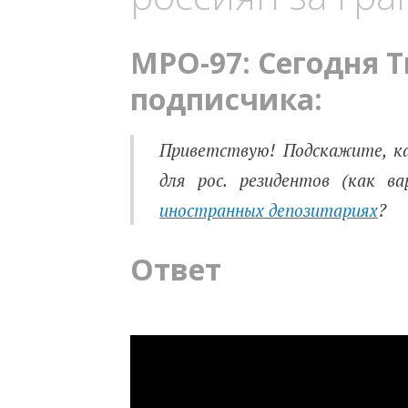
MPO-97: Сегодня Т
подписчика:
Приветствую! Подскажите, ка
для рос. резидентов (как в
иностранных депозитариях
?
Ответ