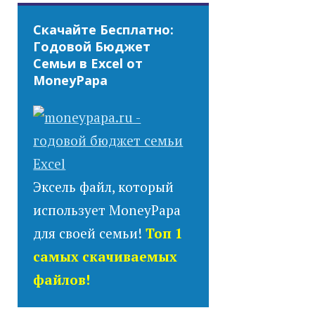
Скачайте Бесплатно:
Годовой Бюджет
Семьи в Excel от
MoneyPapa
Эксель файл, который
использует MoneyPapa
для своей семьи!
Топ 1
самых скачиваемых
файлов!