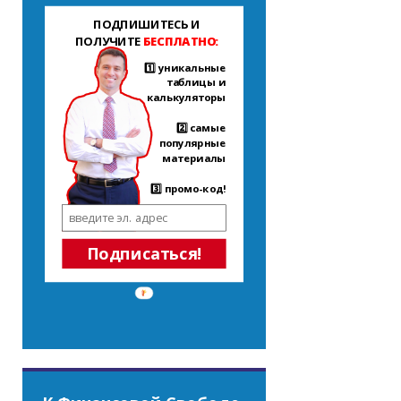
ПОДПИШИТЕСЬ И
ПОЛУЧИТЕ
БЕСПЛАТНО:
1️⃣ уникальные
таблицы и
калькуляторы
2️⃣ самые
популярные
материалы
3️⃣ промо-код!
Подписаться!