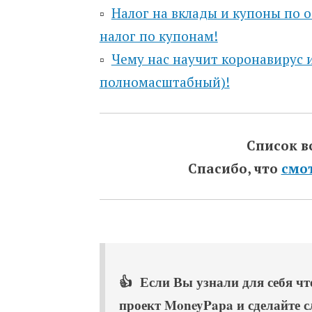
▫️
Налог на вклады и купоны по о
налог по купонам!
▫️
Чему нас научит коронавирус и
полномасштабный)!
Список в
Спасибо, что
смо
👍 Если Вы узнали для себя что
проект MoneyPapa и сделайте 