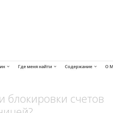
е и активная жизнь 40+
ин
Где меня найти
Содержание
О 
и блокировки счетов
ницей?