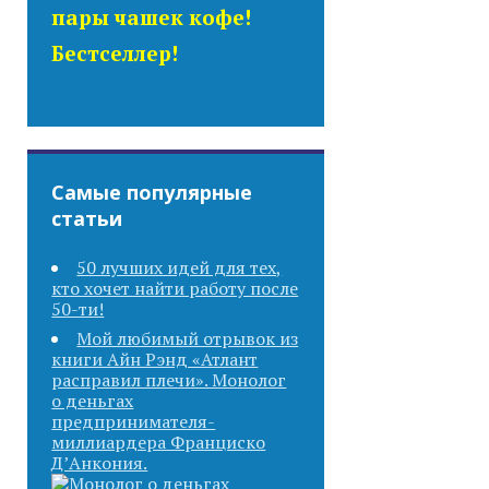
пары чашек кофе!
Бестселлер!
Самые популярные
статьи
50 лучших идей для тех,
кто хочет найти работу после
50-ти!
Мой любимый отрывок из
книги Айн Рэнд «Атлант
расправил плечи». Монолог
о деньгах
предпринимателя-
миллиардера Франциско
Д’Анкония.